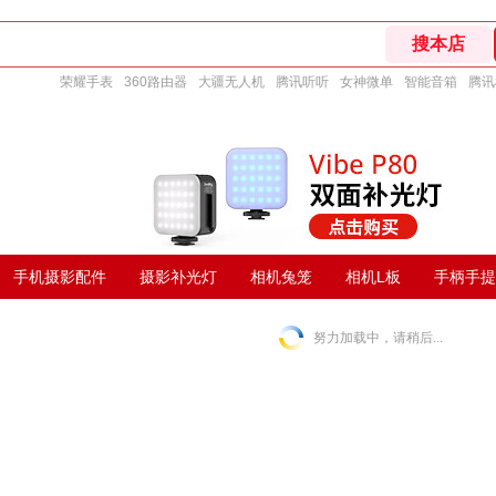
荣耀手表
360路由器
大疆无人机
腾讯听听
女神微单
智能音箱
腾讯
手机摄影配件
摄影补光灯
相机兔笼
相机L板
手柄手提
努力加载中，请稍后...