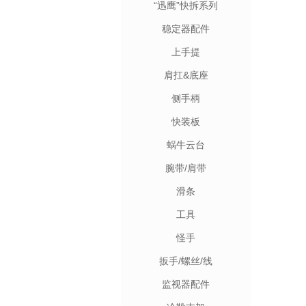
“迅鹰”快拆系列
稳定器配件
上手提
肩扛&底座
侧手柄
快装板
蜗牛云台
腕带/肩带
滑条
工具
怪手
扳手/螺丝/线
监视器配件