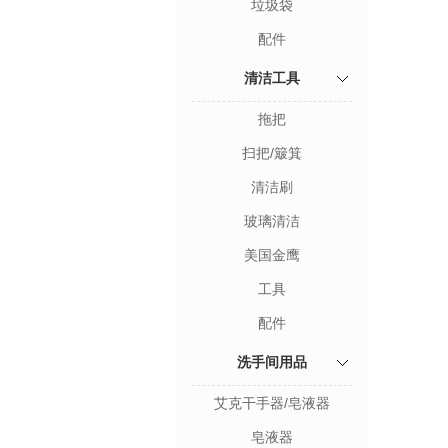
垃圾袋
配件
清洁工具
拖把
扫把/簸箕
清洁刷
玻璃清洁
美国金鹰
工具
配件
洗手间用品
艾克干手器/皂液器
皂液器