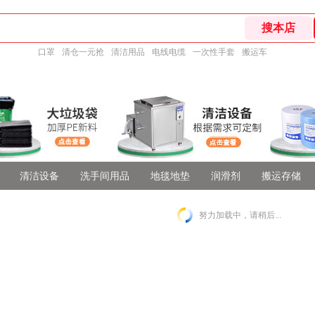
口罩
清仓一元抢
清洁用品
电线电缆
一次性手套
搬运车
清洁设备
洗手间用品
地毯地垫
润滑剂
搬运存储
努力加载中，请稍后...