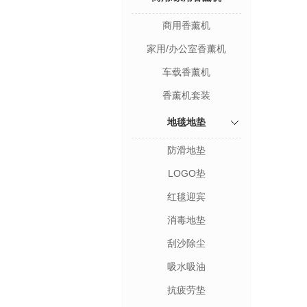
商用香薰机
家用/办公室香薰机
车载香薰机
香薰机套装
地毯地垫
防滑地垫
LOGO垫
红毯迎宾
消毒地垫
刮沙除尘
吸水吸油
抗疲劳垫