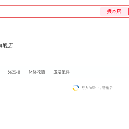
旗舰店
浴室柜
沐浴花洒
卫浴配件
努力加载中，请稍后...