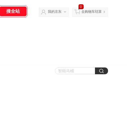
0
我的京东
去购物车结算