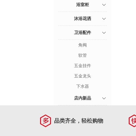
浴室柜
沐浴花洒
卫浴配件
角阀
软管
五金挂件
五金龙头
下水器
店内新品
品类齐全，轻松购物