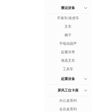
搬运设备
手推车/老虎车
叉车
梯子
手电动葫芦
起重吊带
堆高叉车
工具车
起重设备
屏风工位卡座
办公桌系列
会议桌系列