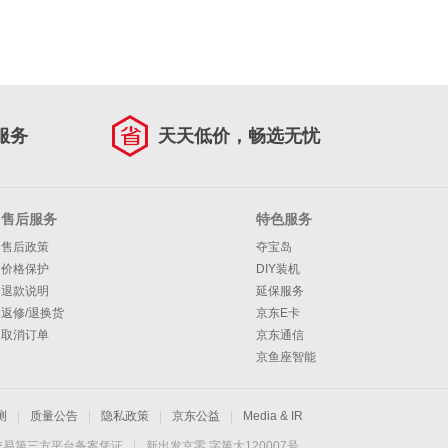
服务
天天低价，畅选无忧
售后服务
特色服务
售后政策
夺宝岛
价格保护
DIY装机
退款说明
延保服务
返修/退换货
京东E卡
取消订单
京东通信
京鱼座智能
测
|
质量公告
|
隐私政策
|
京东公益
|
Media & IR
交易第三方平台备案凭证
|
新出发京零 字第大120007号