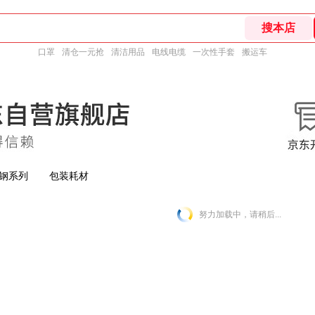
口罩
清仓一元抢
清洁用品
电线电缆
一次性手套
搬运车
钢系列
包装耗材
努力加载中，请稍后...