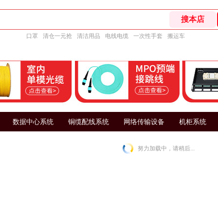
口罩
清仓一元抢
清洁用品
电线电缆
一次性手套
搬运车
数据中心系统
铜缆配线系统
网络传输设备
机柜系统
努力加载中，请稍后...