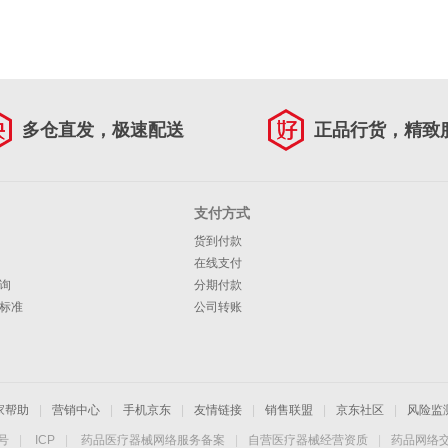
多仓直发，极速配送
正品行货，精致
支付方式
货到付款
在线支付
询
分期付款
标准
公司转账
家帮助
|
营销中心
|
手机京东
|
友情链接
|
销售联盟
|
京东社区
|
风险监
4号
|
ICP
|
药品医疗器械网络服务备案
|
自营医疗器械经营资质
|
药品网络