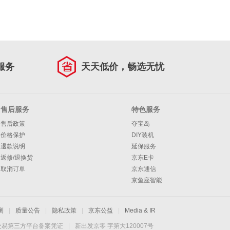
服务
天天低价，畅选无忧
售后服务
特色服务
售后政策
夺宝岛
价格保护
DIY装机
退款说明
延保服务
返修/退换货
京东E卡
取消订单
京东通信
京鱼座智能
测
|
质量公告
|
隐私政策
|
京东公益
|
Media & IR
交易第三方平台备案凭证
|
新出发京零 字第大120007号