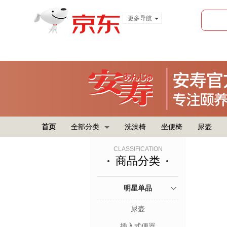
更多导航
服装城
食品
金融
首页
全部分类
洗澡椅
坐便椅
尿壶
CLASSIFICATION
商品分类
明星单品
尿壶
插入式便器