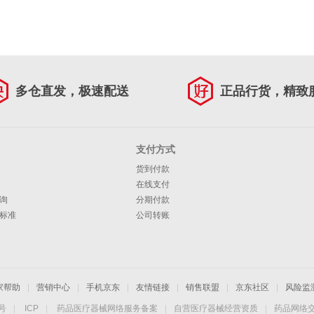
多仓直发，极速配送
正品行货，精致
支付方式
货到付款
在线支付
询
分期付款
标准
公司转账
家帮助
|
营销中心
|
手机京东
|
友情链接
|
销售联盟
|
京东社区
|
风险监
4号
|
ICP
|
药品医疗器械网络服务备案
|
自营医疗器械经营资质
|
药品网络