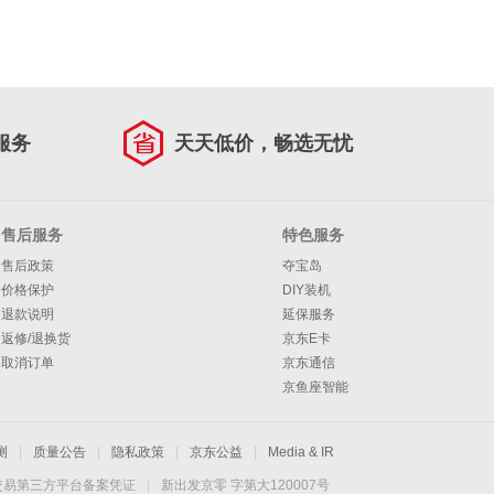
服务
天天低价，畅选无忧
售后服务
特色服务
售后政策
夺宝岛
价格保护
DIY装机
退款说明
延保服务
返修/退换货
京东E卡
取消订单
京东通信
京鱼座智能
测
|
质量公告
|
隐私政策
|
京东公益
|
Media & IR
交易第三方平台备案凭证
|
新出发京零 字第大120007号