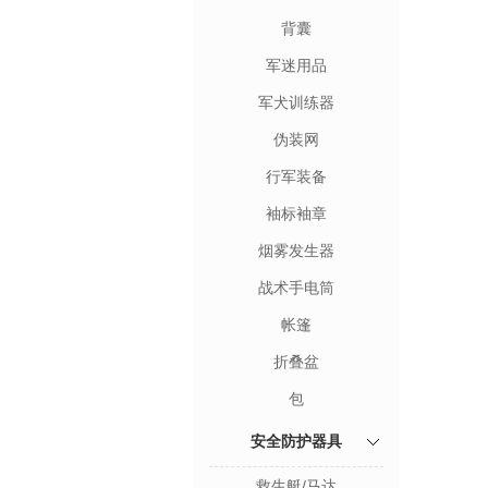
背囊
军迷用品
军犬训练器
伪装网
行军装备
袖标袖章
烟雾发生器
战术手电筒
帐篷
折叠盆
包
安全防护器具
救生艇/马达