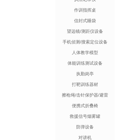
作训指挥桌
信封式睡袋
望远镜/测距仪设备
手机侦测/搜索定位设备
人体教学模型
体能训练测试设备
执勤岗亭
打靶训练器材
擦枪绳/击针保护器/避雷
针
便携式折叠椅
救援信号烟雾罐
防弹设备
对讲机