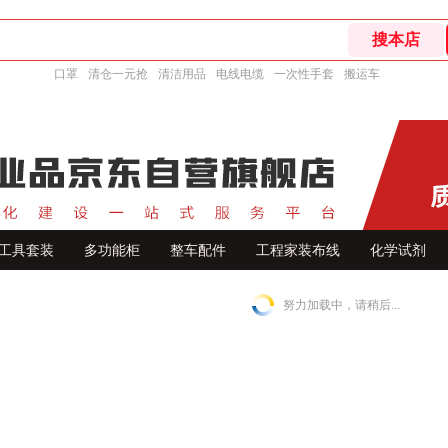
口罩
清仓一元抢
清洁用品
电线电缆
一次性手套
搬运车
工具套装
多功能柜
整车配件
工程家装布线
化学试剂
努力加载中，请稍后...