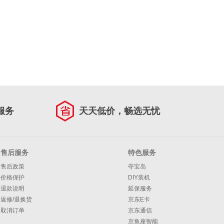
服务
天天低价，畅选无忧
售后服务
特色服务
售后政策
夺宝岛
价格保护
DIY装机
退款说明
延保服务
返修/退换货
京东E卡
取消订单
京东通信
京鱼座智能