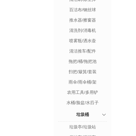
百洁布/钢丝球
推水器/擦窗器
清洗剂/消毒机
喷雾瓶/洒水壶
清洁推车/配件
拖把/桶/拖把池
扫把/簸箕/套装
雨伞/雨伞桶/架
农用工具/多用铲
水桶/脸盆/水舀子
垃圾桶
垃圾亭/垃圾站