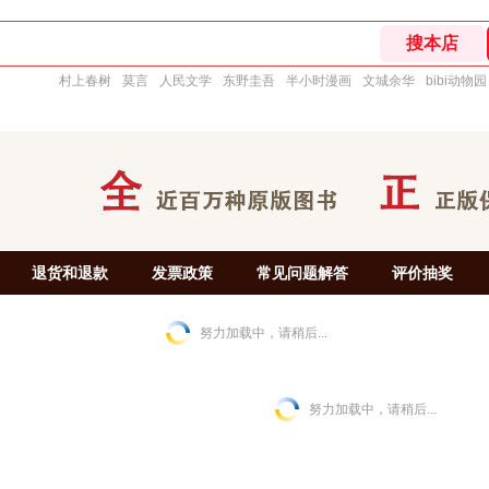
村上春树
莫言
人民文学
东野圭吾
半小时漫画
文城余华
bibi动物园
退货和退款
发票政策
常见问题解答
评价抽奖
努力加载中，请稍后...
努力加载中，请稍后...