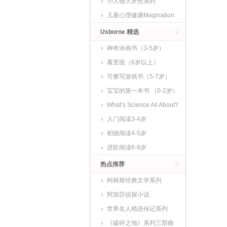
小人物大梦想系列
儿童心理健康Magination
Press
Usborne 精选
神奇涂画书（3-5岁）
看里面（6岁以上）
可擦写游戏书（5-7岁）
宝宝的第一本书 （0-2岁）
What’s Science All About?
入门阅读3-4岁
初级阅读4-5岁
进阶阅读6-9岁
热点推荐
柯林斯经典文学系列
阿加莎侦探小说
世界名人精选传记系列
《破碎之地》系列三部曲