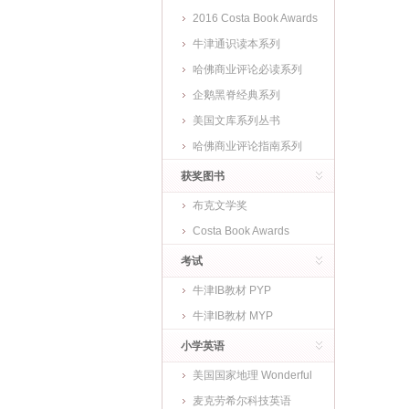
2016 Costa Book Awards
牛津通识读本系列
哈佛商业评论必读系列
企鹅黑脊经典系列
美国文库系列丛书
哈佛商业评论指南系列
获奖图书
布克文学奖
Costa Book Awards
考试
牛津IB教材 PYP
牛津IB教材 MYP
小学英语
美国国家地理 Wonderful
World
麦克劳希尔科技英语