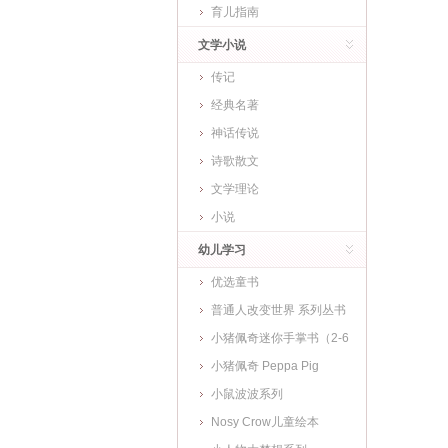
育儿指南
文学小说
传记
经典名著
神话传说
诗歌散文
文学理论
小说
幼儿学习
优选童书
普通人改变世界 系列丛书
小猪佩奇迷你手掌书（2-6
岁)
小猪佩奇 Peppa Pig
小鼠波波系列
Nosy Crow儿童绘本