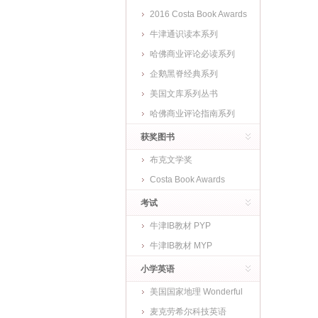
2016 Costa Book Awards
牛津通识读本系列
哈佛商业评论必读系列
企鹅黑脊经典系列
美国文库系列丛书
哈佛商业评论指南系列
获奖图书
布克文学奖
Costa Book Awards
考试
牛津IB教材 PYP
牛津IB教材 MYP
小学英语
美国国家地理 Wonderful
World
麦克劳希尔科技英语