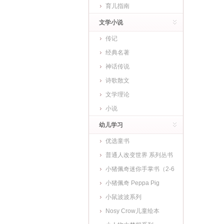
育儿指南
文学小说
传记
经典名著
神话传说
诗歌散文
文学理论
小说
幼儿学习
优选童书
普通人改变世界 系列丛书
小猪佩奇迷你手掌书（2-6
岁)
小猪佩奇 Peppa Pig
小鼠波波系列
Nosy Crow儿童绘本