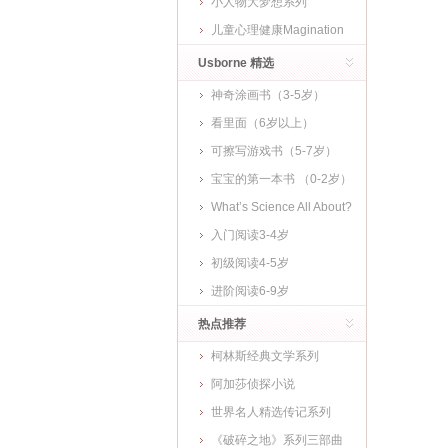
小人物大梦想系列
儿童心理健康Magination
Press
Usborne 精选
神奇涂画书（3-5岁）
看里面（6岁以上）
可擦写游戏书（5-7岁）
宝宝的第一本书 （0-2岁）
What’s Science All About?
入门阅读3-4岁
初级阅读4-5岁
进阶阅读6-9岁
热点推荐
柯林斯经典文学系列
阿加莎侦探小说
世界名人精选传记系列
《破碎之地》系列三部曲