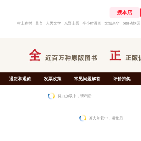
村上春树
莫言
人民文学
东野圭吾
半小时漫画
文城余华
bibi动物园
退货和退款
发票政策
常见问题解答
评价抽奖
努力加载中，请稍后...
努力加载中，请稍后...