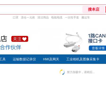
口罩
清仓一元抢
清洁用品
电线电缆
一次性手套
搬运车
断工具
运输数据记录仪
HMI及网关
工业相机及图像采集卡
努力加载中，请稍后...