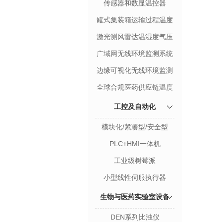
传感器和数显温控器
罐式集装箱运输过程温度
监测
激光测风雷达温湿度气压
监测
广域网无线环境监测系统
边缘可视化无线环境监测
系统
全球合规医药供应链温度
监测
工控及自动化
模块化/紧凑型/安全型
PLC
PLC+HMI一体机
工业级树莓派
小型线性伺服执行器
生物与医药实验室设备
DEN系列比浊仪