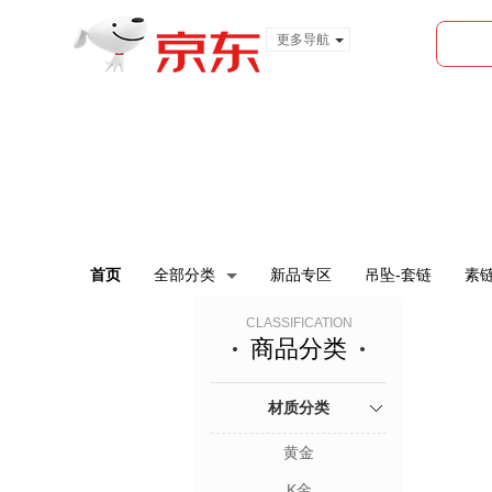
更多导航
服装城
食品
金融
首页
全部分类
新品专区
吊坠-套链
素链
CLASSIFICATION
商品分类
材质分类
黄金
K金