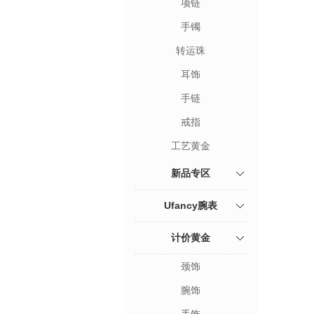
项链
手镯
转运珠
耳饰
手链
戒指
工艺黄金
新品专区
Ufancy腕表
计价黄金
颈饰
腕饰