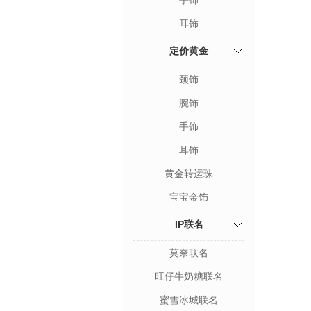
手饰
耳饰
定价黄金
颈饰
腕饰
手饰
耳饰
黄金转运珠
宝宝金饰
IP联名
莫奈联名
旺仔牛奶糖联名
蜜雪冰城联名