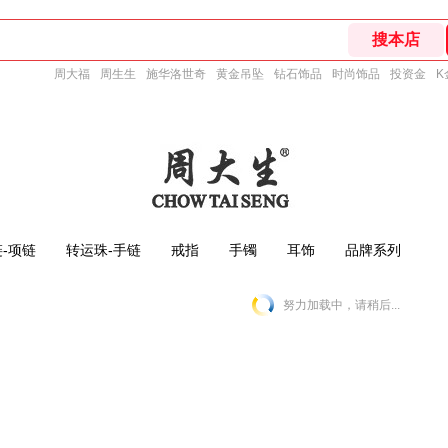
周大福
周生生
施华洛世奇
黄金吊坠
钻石饰品
时尚饰品
投资金
K
-项链
转运珠-手链
戒指
手镯
耳饰
品牌系列
努力加载中，请稍后...