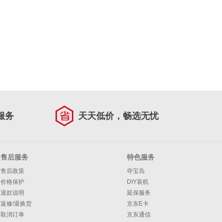
服务
天天低价，畅选无忧
售后服务
特色服务
售后政策
夺宝岛
价格保护
DIY装机
退款说明
延保服务
返修/退换货
京东E卡
取消订单
京东通信