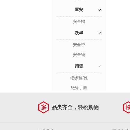
重安
安全帽
跃华
安全带
安全绳
踏雪
绝缘鞋/靴
绝缘手套
品类齐全，轻松购物