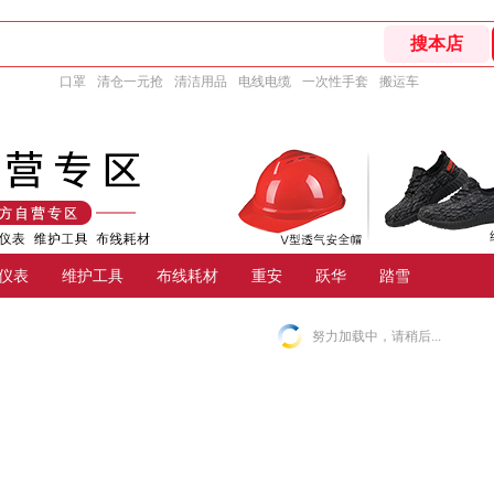
口罩
清仓一元抢
清洁用品
电线电缆
一次性手套
搬运车
仪表
维护工具
布线耗材
重安
跃华
踏雪
努力加载中，请稍后...