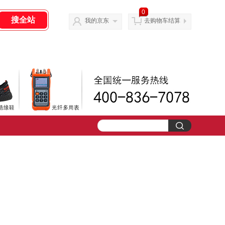
0
我的京东
去购物车结算