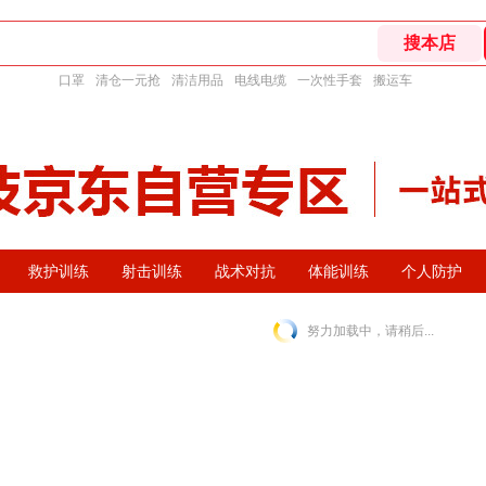
口罩
清仓一元抢
清洁用品
电线电缆
一次性手套
搬运车
救护训练
射击训练
战术对抗
体能训练
个人防护
努力加载中，请稍后...