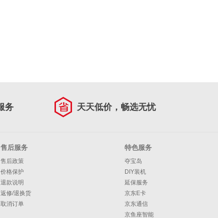
服务
天天低价，畅选无忧
售后服务
特色服务
售后政策
夺宝岛
价格保护
DIY装机
退款说明
延保服务
返修/退换货
京东E卡
取消订单
京东通信
京鱼座智能