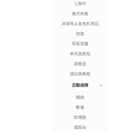
三角巾
卷式夹板
冰袋等止血包扎用品
担架
军医背囊
单兵急救包
急救盒
战位急救箱
后勤保障
睡袋
帐篷
防潮垫
遮阳伞