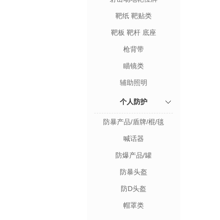
靶纸 靶贴类
靶板 靶杆 底座
枪背带
瞄镜类
辅助照明
个人防护
防暴产品/盾牌/棍/毯
喊话器
防爆产品/罐
防暴头盔
防D头盔
帽罩类