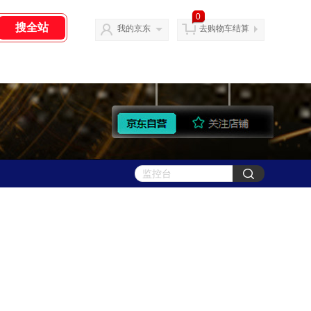
0
我的京东
去购物车结算