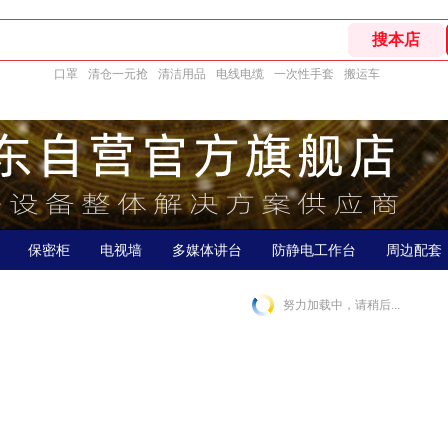
口罩
清仓一元抢
清洁用品
电线电缆
一次性手套
搬运车
保密柜
电视墙
多媒体讲台
防静电工作台
周边配套
努力加载中，请稍后...