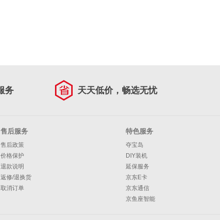
服务
天天低价，畅选无忧
售后服务
特色服务
售后政策
夺宝岛
价格保护
DIY装机
退款说明
延保服务
返修/退换货
京东E卡
取消订单
京东通信
京鱼座智能