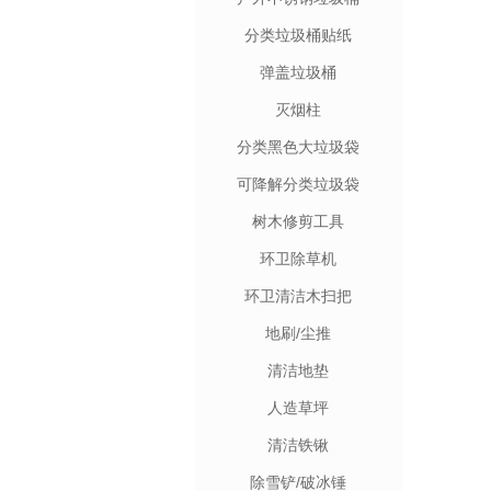
分类垃圾桶贴纸
弹盖垃圾桶
灭烟柱
分类黑色大垃圾袋
可降解分类垃圾袋
树木修剪工具
环卫除草机
环卫清洁木扫把
地刷/尘推
清洁地垫
人造草坪
清洁铁锹
除雪铲/破冰锤