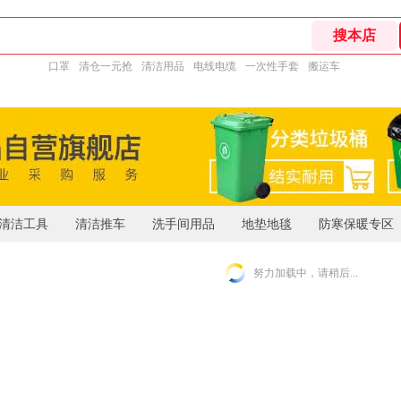
口罩
清仓一元抢
清洁用品
电线电缆
一次性手套
搬运车
清洁工具
清洁推车
洗手间用品
地垫地毯
防寒保暖专区
努力加载中，请稍后...