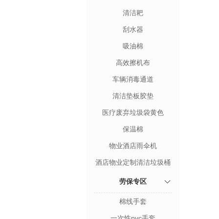
清洁耙
刮水器
吸油棉
高效擦机布
车辆消毒通道
清洁垫板胶垫
医疗废弃垃圾袋黄色
保温棉
物业酒店雨伞机
酒店物业定制清洁垃圾桶
劳保专区
棉线手套
一次性pvc手套