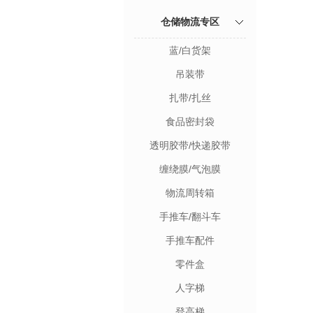
仓储物流专区
蓝/白货架
吊装带
扎带/扎丝
食品密封袋
透明胶带/快递胶带
缠绕膜/气泡膜
物流周转箱
手推车/翻斗车
手推车配件
零件盒
人字梯
登高梯