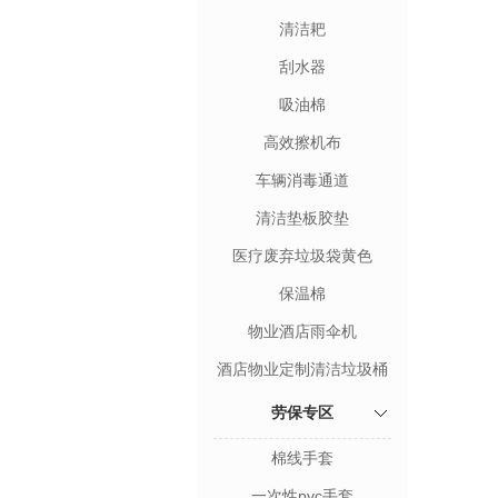
清洁耙
刮水器
吸油棉
高效擦机布
车辆消毒通道
清洁垫板胶垫
医疗废弃垃圾袋黄色
保温棉
物业酒店雨伞机
酒店物业定制清洁垃圾桶
劳保专区
棉线手套
一次性pvc手套