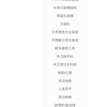
分类垃圾桶贴纸
弹盖垃圾桶
灭烟柱
分类黑色大垃圾袋
可降解分类垃圾袋
树木修剪工具
环卫除草机
环卫清洁木扫把
地刷/尘推
清洁地垫
人造草坪
清洁铁锹
除雪铲/破冰锤