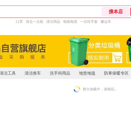
口罩
清仓一元抢
清洁用品
电线电缆
一次性手套
搬运车
清洁工具
清洁推车
洗手间用品
地垫地毯
防寒保暖专区
努力加载中，请稍后...