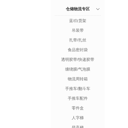
仓储物流专区
蓝/白货架
吊装带
扎带/扎丝
食品密封袋
透明胶带/快递胶带
缠绕膜/气泡膜
物流周转箱
手推车/翻斗车
手推车配件
零件盒
人字梯
登高梯