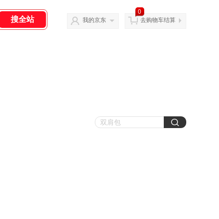
0
我的京东
去购物车结算