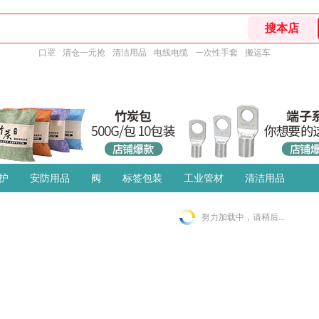
口罩
清仓一元抢
清洁用品
电线电缆
一次性手套
搬运车
护
安防用品
阀
标签包装
工业管材
清洁用品
努力加载中，请稍后...