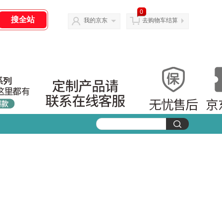
0
我的京东
去购物车结算