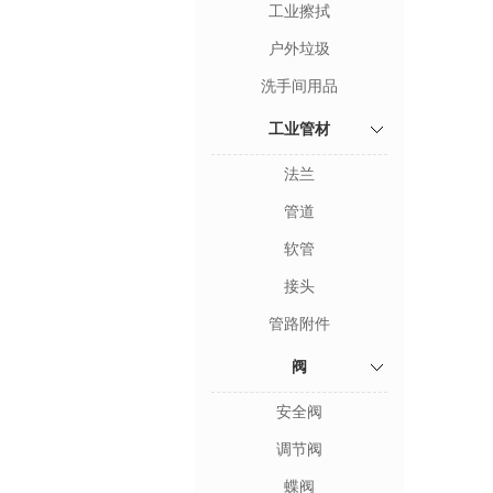
工业擦拭
户外垃圾
洗手间用品
工业管材
法兰
管道
软管
接头
管路附件
阀
安全阀
调节阀
蝶阀