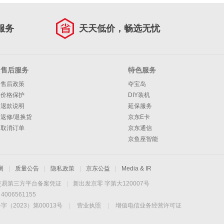
服务
天天低价，畅选无忧
售后服务
特色服务
售后政策
夺宝岛
价格保护
DIY装机
退款说明
延保服务
返修/退换货
京东E卡
取消订单
京东通信
京鱼座智能
测
|
质量公告
|
隐私政策
|
京东公益
|
Media & IR
交易第三方平台备案凭证
|
新出发京零 字第大120007号
06561155
2023）第00013号
|
营业执照
|
增值电信业务经营许可证