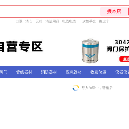
口罩
清仓一元抢
清洁用品
电线电缆
一次性手套
搬运车
阀门
管线器材
消防器材
应急器材
收发储运
仪器仪
努力加载中，请稍后...