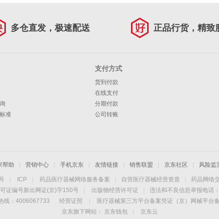
多仓直发，极速配送
正品行货，精致
支付方式
货到付款
在线支付
询
分期付款
标准
公司转账
家帮助
|
营销中心
|
手机京东
|
友情链接
|
销售联盟
|
京东社区
|
风险监
4号
|
ICP
|
药品医疗器械网络服务备案
|
自营医疗器械经营资质
|
药品网络
可证编号新出网证(京)字150号
|
出版物经营许可证
|
违法和不良信息举报电话：40
线：4006067733
经营证照
|
医疗器械第三方平台备案凭证（京）网械平台备字（
京东旗下网站：
京东钱包
|
京东云