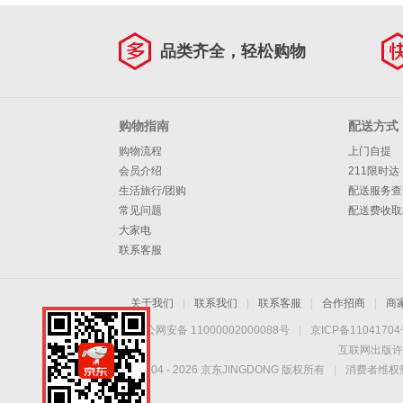
品类齐全，轻松购物
购物指南
配送方式
购物流程
上门自提
会员介绍
211限时达
生活旅行/团购
配送服务查
常见问题
配送费收取
大家电
联系客服
关于我们
|
联系我们
|
联系客服
|
合作招商
|
商
京公网安备 11000002000088号
|
京ICP备1104170
互联网出版许
Copyright © 2004 -
2026
京东JINGDONG 版权所有
|
消费者维权热
油库器材一站购