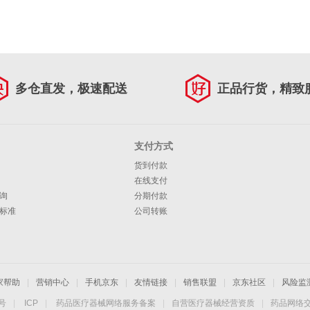
多仓直发，极速配送
正品行货，精致
支付方式
货到付款
在线支付
询
分期付款
标准
公司转账
家帮助
|
营销中心
|
手机京东
|
友情链接
|
销售联盟
|
京东社区
|
风险监
4号
|
ICP
|
药品医疗器械网络服务备案
|
自营医疗器械经营资质
|
药品网络