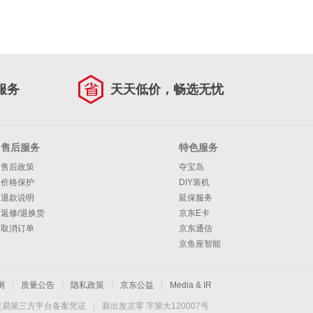
服务
天天低价，畅选无忧
售后服务
特色服务
售后政策
夺宝岛
价格保护
DIY装机
退款说明
延保服务
返修/退换货
京东E卡
取消订单
京东通信
京鱼座智能
测
|
质量公告
|
隐私政策
|
京东公益
|
Media & IR
交易第三方平台备案凭证
|
新出发京零 字第大120007号