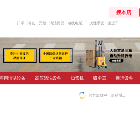
口罩
清仓一元抢
清洁用品
电线电缆
一次性手套
搬运车
商用清洁设备
高压清洗设备
扫雪机
吸尘器
搬运设备
努力加载中，请稍后...