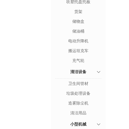
吹塑托盘托板
货架
储物盒
储油桶
电动升降机
搬运坦克车
充气轮
清洁设备
卫生间管材
垃圾处理设备
造雾除尘机
清洁用品
小型机械