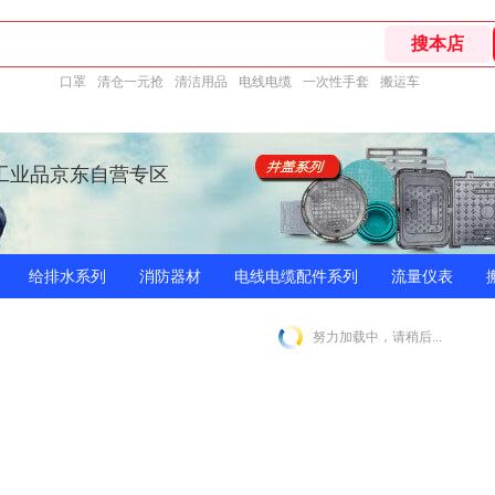
口罩
清仓一元抢
清洁用品
电线电缆
一次性手套
搬运车
工业品京东自营专区
给排水系列
消防器材
电线电缆配件系列
流量仪表
努力加载中，请稍后...