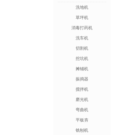
洗地机
草坪机
消毒打药机
洗车机
切割机
挖坑机
摊铺机
振捣器
搅拌机
磨光机
弯曲机
平板夯
铣刨机