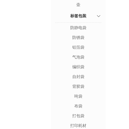
壶
标签包装
防静电袋
防锈袋
铝箔袋
气泡袋
编织袋
自封袋
背胶袋
吨袋
布袋
打包袋
打印耗材