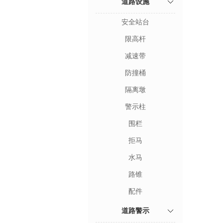
道路设施
安全站台
限高杆
减速带
防撞桶
隔离墩
警示柱
围栏
拒马
水马
路锥
配件
道路警示