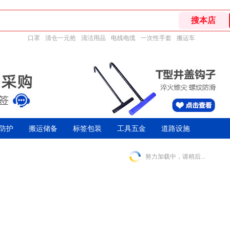
口罩
清仓一元抢
清洁用品
电线电缆
一次性手套
搬运车
防护
搬运储备
标签包装
工具五金
道路设施
努力加载中，请稍后...