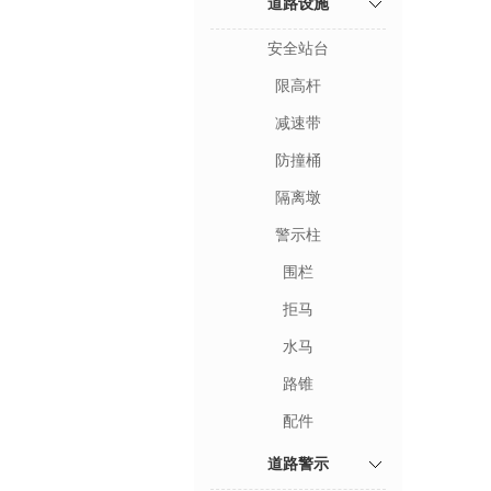
道路设施
安全站台
限高杆
减速带
防撞桶
隔离墩
警示柱
围栏
拒马
水马
路锥
配件
道路警示