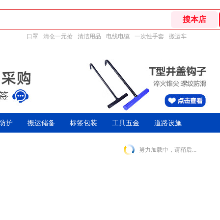
口罩
清仓一元抢
清洁用品
电线电缆
一次性手套
搬运车
防护
搬运储备
标签包装
工具五金
道路设施
努力加载中，请稍后...