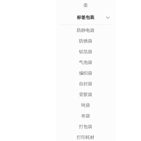
壶
标签包装
防静电袋
防锈袋
铝箔袋
气泡袋
编织袋
自封袋
背胶袋
吨袋
布袋
打包袋
打印耗材