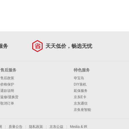
服务
天天低价，畅选无忧
售后服务
特色服务
售后政策
夺宝岛
价格保护
DIY装机
退款说明
延保服务
返修/退换货
京东E卡
取消订单
京东通信
京鱼座智能
测
|
质量公告
|
隐私政策
|
京东公益
|
Media & IR