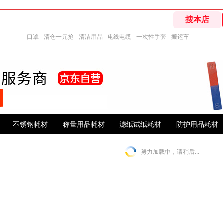
口罩
清仓一元抢
清洁用品
电线电缆
一次性手套
搬运车
不锈钢耗材
称量用品耗材
滤纸试纸耗材
防护用品耗材
努力加载中，请稍后...