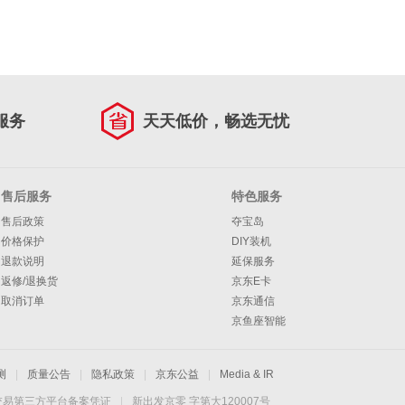
服务
天天低价，畅选无忧
售后服务
特色服务
售后政策
夺宝岛
价格保护
DIY装机
退款说明
延保服务
返修/退换货
京东E卡
取消订单
京东通信
京鱼座智能
测
|
质量公告
|
隐私政策
|
京东公益
|
Media & IR
交易第三方平台备案凭证
|
新出发京零 字第大120007号