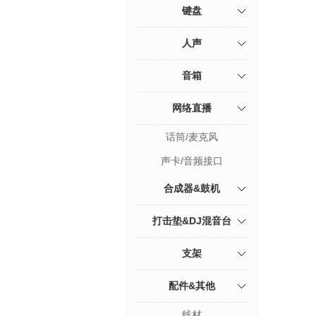
键盘
人声
音箱
网络直播
话筒/麦克风
声卡/音频接口
合成器&鼓机
打击垫&DJ混音台
支架
配件&其他
线材