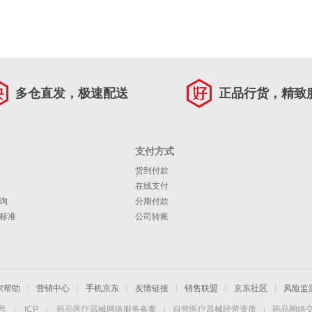
多仓直发，极速配送
正品行货，精致
支付方式
货到付款
在线支付
询
分期付款
标准
公司转账
家帮助
|
营销中心
|
手机京东
|
友情链接
|
销售联盟
|
京东社区
|
风险监
4号
|
ICP
|
药品医疗器械网络服务备案
|
自营医疗器械经营资质
|
药品网络