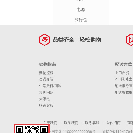
电源
旅行包
品类齐全，轻松购物
购物指南
配送方式
购物流程
上门自提
会员介绍
211限时达
生活旅行/团购
配送服务查
常见问题
配送费收取
大家电
联系客服
关于我们
|
联系我们
|
联系客服
|
合作招商
|
商
京公网安备 11000002000088号
|
京ICP备1104170