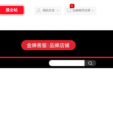
0
我的京东
去购物车结算