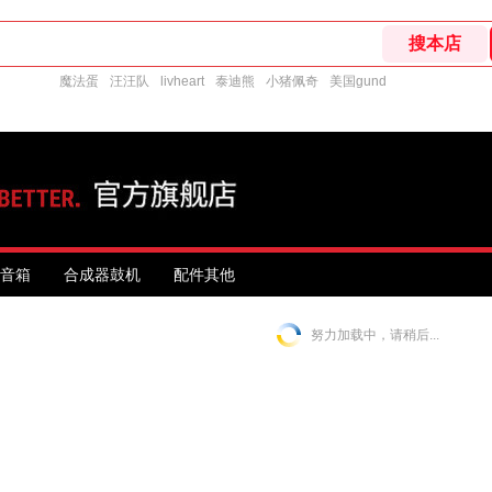
魔法蛋
汪汪队
livheart
泰迪熊
小猪佩奇
美国gund
音箱
合成器鼓机
配件其他
努力加载中，请稍后...