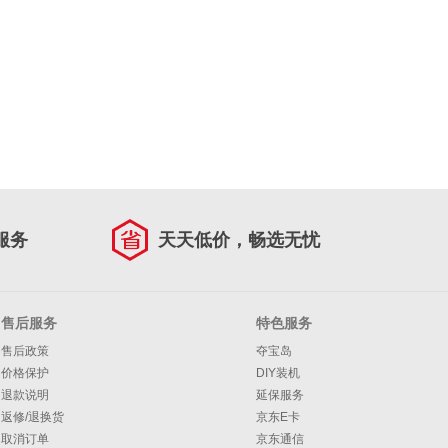
服务
天天低价，畅选无忧
售后服务
特色服务
售后政策
夺宝岛
价格保护
DIY装机
退款说明
延保服务
返修/退换货
京东E卡
取消订单
京东通信