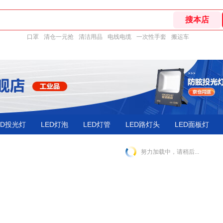
口罩
清仓一元抢
清洁用品
电线电缆
一次性手套
搬运车
ED投光灯
LED灯泡
LED灯管
LED路灯头
LED面板灯
努力加载中，请稍后...