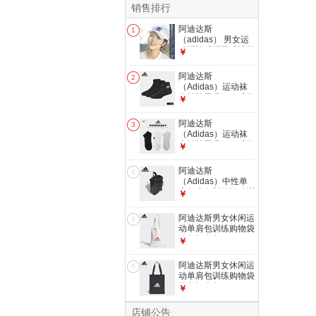
销售排行
阿迪达斯
1
（adidas） 男女运
动帽棒球帽网球遮阳
￥
帽子新款运动休闲鸭
舌帽跑步马拉松冬季
阿迪达斯
2
保暖 白色三叶草
（Adidas）运动袜
FJ2544
中筒袜子吸汗篮球跑
￥
步休闲男袜女袜 低
帮黑色E816232224
阿迪达斯
3
S【鞋码35-38】
（Adidas）运动袜
中筒袜子吸汗篮球跑
￥
步休闲男袜女袜 黑
白灰三双装DZ9400
阿迪达斯
4
XL【鞋码45-48】
（Adidas）中性单
肩包小包新款运动训
￥
练休闲斜挎包胸包
黑色FS0281 长宽
阿迪达斯男女休闲运
5
21*16cm
动单肩包训练购物袋
挎包帆布包GV0948
￥
32*41cm白色
GV0948 均码
阿迪达斯男女休闲运
6
动单肩包训练购物袋
挎包帆布包GV0948
￥
32*41cm黑色
GT4785 均码
店铺公告