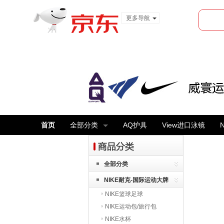
更多导航
服装城
食品
金融
首页
全部分类
AQ护具
View进口泳镜
全部分类
NIKE耐克-国际运动大牌
NIKE篮球足球
NIKE运动包/旅行包
NIKE水杯