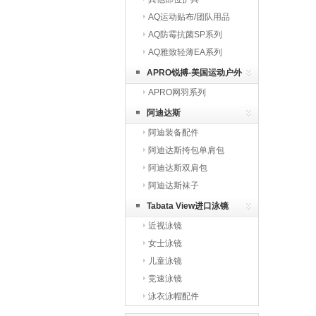
AQ运动贴布/团队用品
AQ防霉抗菌SP系列
AQ雅致轻薄EA系列
APRO锐搏-美国运动户外
APRO网羽系列
品牌
阿迪达斯
阿迪装备配件
阿迪达斯挎包单肩包
阿迪达斯双肩包
阿迪达斯袜子
Tabata View进口泳镜
近视泳镜
女士泳镜
儿童泳镜
竞速泳镜
泳衣泳帽配件