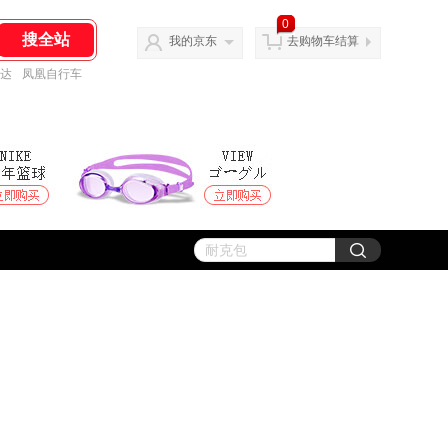
0
我的京东
去购物车结算
达
凤凰自行车