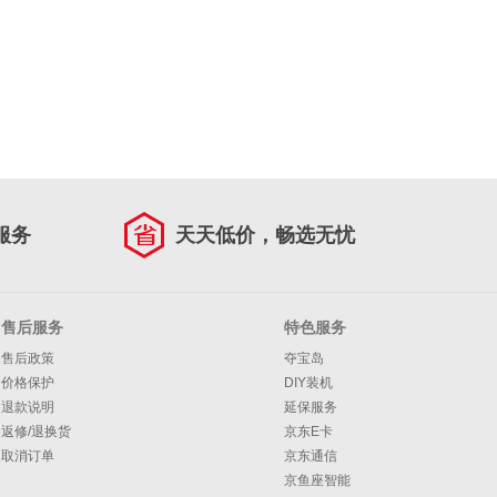
服务
天天低价，畅选无忧
售后服务
特色服务
售后政策
夺宝岛
价格保护
DIY装机
退款说明
延保服务
返修/退换货
京东E卡
取消订单
京东通信
京鱼座智能