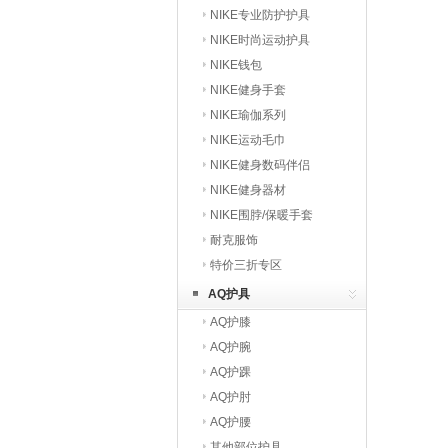
NIKE专业防护护具
NIKE时尚运动护具
NIKE钱包
NIKE健身手套
NIKE瑜伽系列
NIKE运动毛巾
NIKE健身数码伴侣
NIKE健身器材
NIKE围脖/保暖手套
耐克服饰
特价三折专区
AQ护具
AQ护膝
AQ护腕
AQ护踝
AQ护肘
AQ护腰
其他部位护具