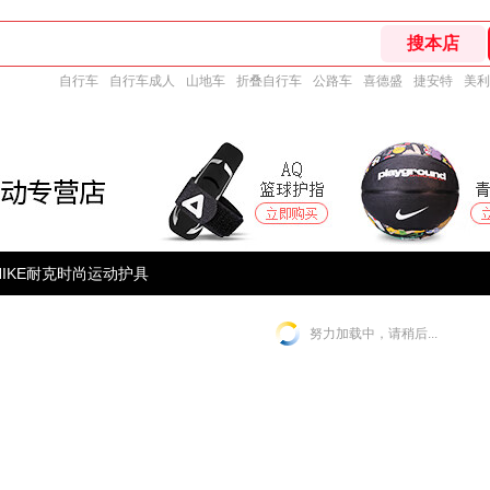
自行车
自行车成人
山地车
折叠自行车
公路车
喜德盛
捷安特
美利
NIKE耐克时尚运动护具
努力加载中，请稍后...