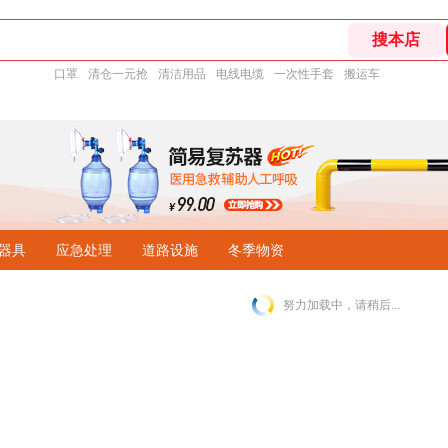
口罩
清仓一元抢
清洁用品
电线电缆
一次性手套
搬运车
器具
应急处理
道路设施
冬季物资
努力加载中，请稍后...