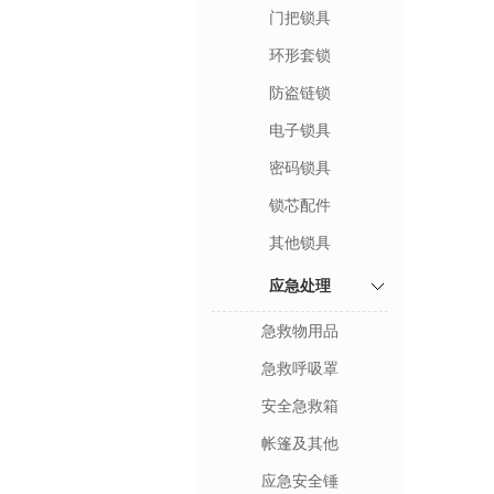
门把锁具
环形套锁
防盗链锁
电子锁具
密码锁具
锁芯配件
其他锁具
应急处理
急救物用品
急救呼吸罩
安全急救箱
帐篷及其他
应急安全锤