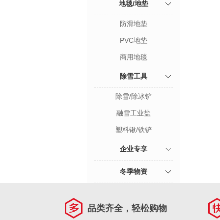
地毯/地垫
防滑地垫
PVC地垫
商用地毯
除雪工具
除雪/除冰铲
融雪工业盐
塑料锹/铁铲
企业专享
冬季物资
品类齐全，轻松购物