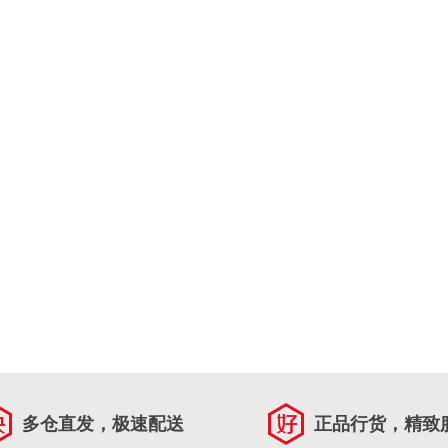
多仓直发，极速配送
正品行货，精致