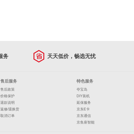
服务
天天低价，畅选无忧
售后服务
特色服务
售后政策
夺宝岛
价格保护
DIY装机
退款说明
延保服务
返修/退换货
京东E卡
取消订单
京东通信
京鱼座智能