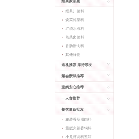
经典家常菜
经典川菜料
烧菜炖菜料
红烧水煮料
蒸菜卤菜料
香肠腊肉料
其他好物
送礼推荐 厚待亲友
聚会轰趴推荐
宝妈安心推荐
一人食推荐
餐饮量贩批发
箱装香肠腊肉料
量贩火锅香锅料
小龙虾调料整箱