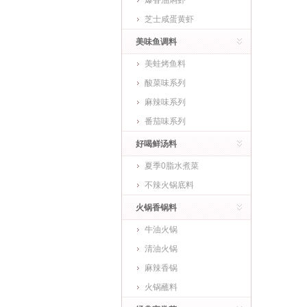
爆香油焖虾
芝士咸蛋黄虾
美味鱼调料
美蛙烤鱼料
酸菜味系列
麻辣味系列
番茄味系列
好喝鲜汤料
夏季0脂水煮菜
不辣火锅底料
火锅香锅料
牛油火锅
清油火锅
麻辣香锅
火锅蘸料