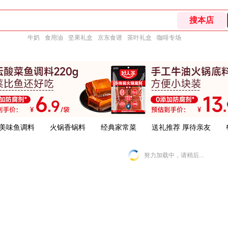
牛奶
食用油
坚果礼盒
京东食谱
茶叶礼盒
咖啡专场
美味鱼调料
火锅香锅料
经典家常菜
送礼推荐 厚待亲友
努力加载中，请稍后...