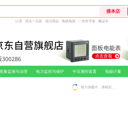
口罩
清仓一元抢
清洁用品
电线电缆
一次性手套
搬运车
质量监测与治理
电力监控与保护
中压测控装置
电能计量
努力加载中，请稍后...