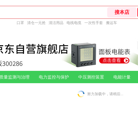
口罩
清仓一元抢
清洁用品
电线电缆
一次性手套
搬运车
质量监测与治理
电力监控与保护
中压测控装置
电能计量
努力加载中，请稍后...