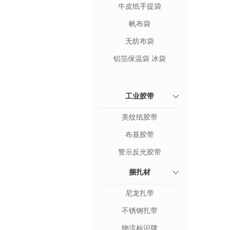
牛皮纸手提袋
帆布袋
无纺布袋
铝箔保温袋 冰袋
工业胶带
美纹纸胶带
布基胶带
警示反光胶带
捆扎材
尼龙扎带
不锈钢扎带
物流标识牌