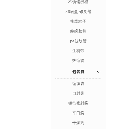
不锈钢线槽
86底盒 修复器
接线端子
绝缘胶带
pe波纹管
生料带
热缩管
包装袋
编织袋
自封袋
铝箔密封袋
平口袋
干燥剂