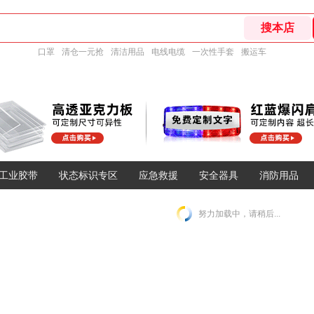
口罩
清仓一元抢
清洁用品
电线电缆
一次性手套
搬运车
工业胶带
状态标识专区
应急救援
安全器具
消防用品
努力加载中，请稍后...