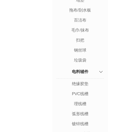
地垫
拖布/刮水板
百洁布
毛巾/抹布
扫把
钢丝球
垃圾袋
电料辅件
绝缘胶垫
PVC线槽
理线槽
弧形线槽
镀锌线槽