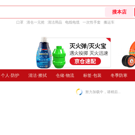
口罩
清仓一元抢
清洁用品
电线电缆
一次性手套
搬运车
个人·防护
清洁·擦拭
仓储·物流
标签·包装
冬季防寒
努力加载中，请稍后...