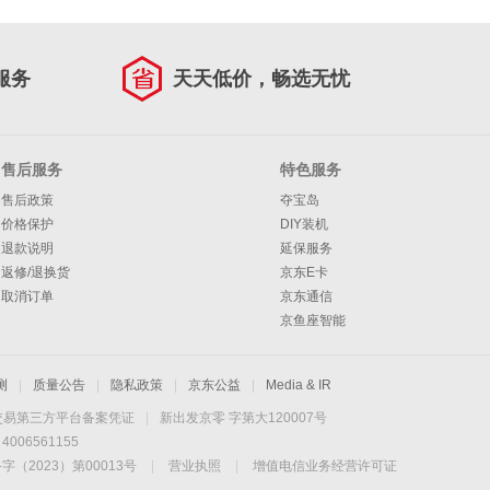
服务
天天低价，畅选无忧
售后服务
特色服务
售后政策
夺宝岛
价格保护
DIY装机
退款说明
延保服务
返修/退换货
京东E卡
取消订单
京东通信
京鱼座智能
测
|
质量公告
|
隐私政策
|
京东公益
|
Media & IR
交易第三方平台备案凭证
|
新出发京零 字第大120007号
06561155
2023）第00013号
|
营业执照
|
增值电信业务经营许可证