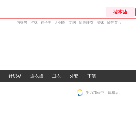
内裤男
丝袜
袜子男
无钢圈
文胸
情侣睡衣
船袜
吊带背心
针织衫
连衣裙
卫衣
外套
下装
努力加载中，请稍后...