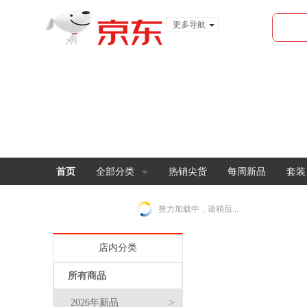
更多导航
服装城
食品
金融
首页
全部分类
热销尖货
每周新品
套装
努力加载中，请稍后...
店内分类
所有商品
>
2026年新品