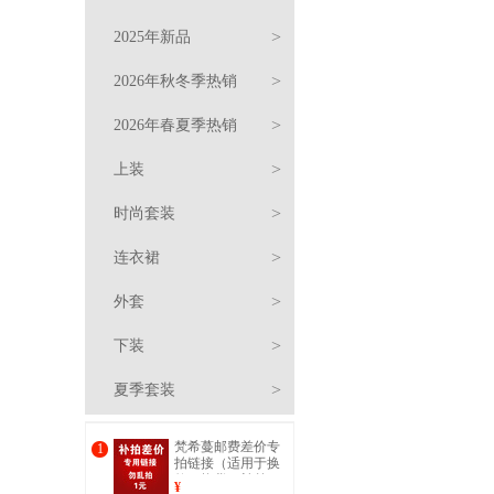
>
2025年新品
>
2026年秋冬季热销
>
2026年春夏季热销
1
>
上装
月
3
12
>
时尚套装
6
月
3
月
12
T
>
连衣裙
日
3
月
3
30
月
12
恤
衬
T
>
外套
新
日
10
月
3
日
23
月
12
衫
卫
恤
衬
卫
>
下装
品
新
日
17
月
3
新
日
16
月
12
衣
外
衫
卫
衣
毛
上
>
夏季套装
品
新
日
24
月
4
品
新
日
9
月
11
套
毛
衣
外
衣/
衬
衣
裤
短
梵希蔓邮费差价专
1
品
新
日
31
月
4
品
新
日
2
月
11
针
时
套
毛
针
衫
T
套
子
裙
袖/
长
毛
拍链接（适用于换
款，换货，补差
¥