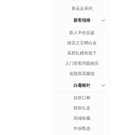
香朵朵系列
新客指南
新人半价品鉴
镇店之宝晒白金
高档礼赠有面子
入门茶客闭眼购买
低预算高颜值
白毫银针
自饮口粮
精装礼盒
高端收藏
年份甄选