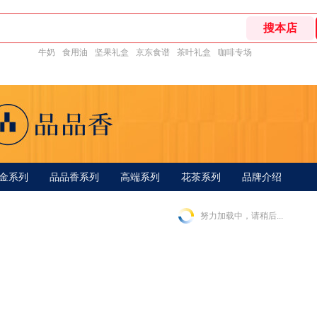
牛奶
食用油
坚果礼盒
京东食谱
茶叶礼盒
咖啡专场
金系列
品品香系列
高端系列
花茶系列
品牌介绍
努力加载中，请稍后...