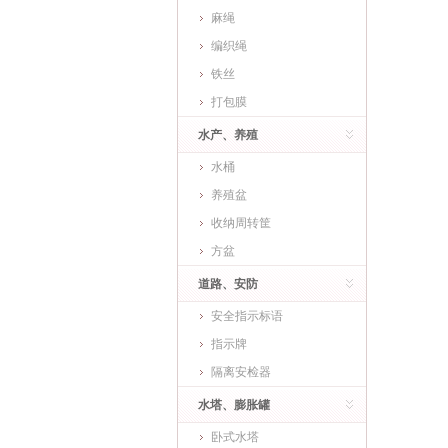
麻绳
编织绳
铁丝
打包膜
水产、养殖
水桶
养殖盆
收纳周转筐
方盆
道路、安防
安全指示标语
指示牌
隔离安检器
水塔、膨胀罐
卧式水塔