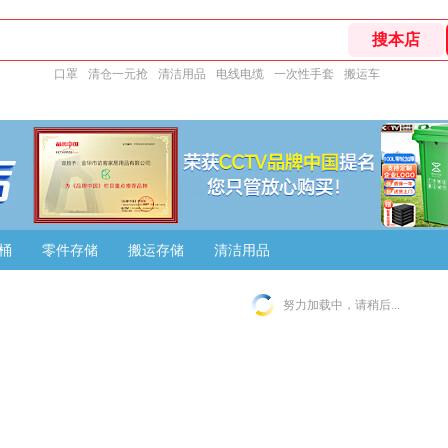
口罩
清仓一元抢
清洁用品
电线电缆
一次性手套
搬运车
桶
零件存储
搬运存储
清洁用品
努力加载中，请稍后...