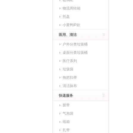
收纳柜
物流周转箱
托盘
小黄鸭IP款
医用、清洁
户外分类垃圾桶
桌面分类垃圾桶
医疗系列
垃圾袋
拖把扫帚
清洁抹布
快递服务
胶带
气泡袋
纸箱
扎带