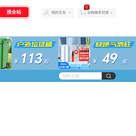
0
我的京东
去购物车结算