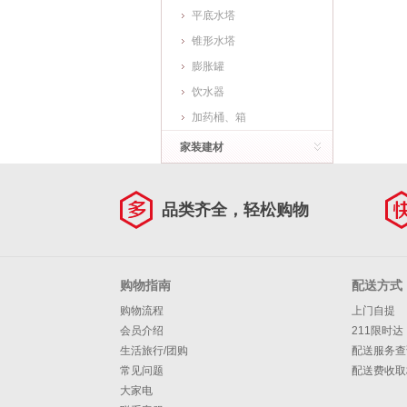
平底水塔
锥形水塔
膨胀罐
饮水器
加药桶、箱
家装建材
品类齐全，轻松购物
购物指南
配送方式
购物流程
上门自提
会员介绍
211限时达
生活旅行/团购
配送服务查
常见问题
配送费收取
大家电