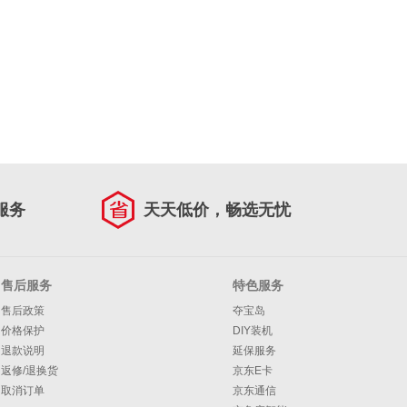
服务
天天低价，畅选无忧
售后服务
特色服务
售后政策
夺宝岛
价格保护
DIY装机
退款说明
延保服务
返修/退换货
京东E卡
取消订单
京东通信