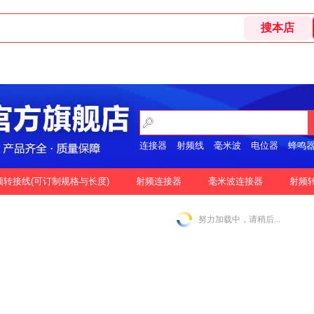
连接器
射频线
毫米波
电位器
蜂鸣
开关
频转接线(可订制规格与长度)
射频连接器
毫米波连接器
射频
格
按好评
努力加载中，请稍后...
|
N-2.92MM互转
N-2.4MM互转
SMA-1.85MM互转
|
|
|
|
SMA-2.92MM互转
SMA-2.4MM互转
SMP-2.92MM互转
|
|
|
SSMP-2.92MM互转
3.5MM-3.5MM互转
|
|
|