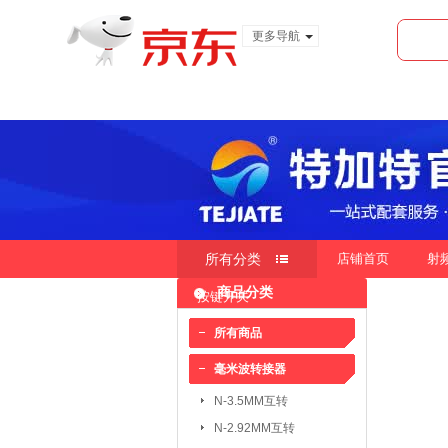
更多导航
服装城
食品
金融
所有分类
店铺首页
射
商品分类
按键开关
快速导航
按销量
按新品
按价
|
|
所有商品
毫米波转接器
毫米波转接器：
N-3.5MM互转
N-3.5MM互转
SMA-3.5MM互转
N-2.92MM互转
SMP-2.4MM互转