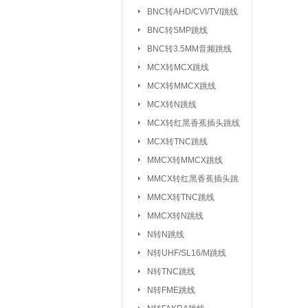
元器件包/样品本：
BNC转AHD/CVI/TVI跳线
BNC转SMP跳线
干簧管/磁控开关：
BNC转3.5MM音频跳线
电子模块系列/开发板学习板：
无
MCX转MCX跳线
电
MCX转MMCX跳线
超
MCX转N跳线
MCX转红黑香蕉插头跳线
气
MCX转TNC跳线
心
MMCX转MMCX跳线
雨
MMCX转红黑香蕉插头跳
循
线
MMCX转TNC跳线
蜂
MMCX转N跳线
数
N转N跳线
智
N转UHF/SL16/M跳线
N转TNC跳线
接插件/连接器：
USB系列
|
N转FME跳线
SD/TF/SI
|