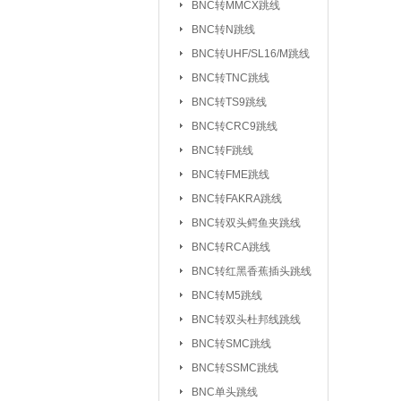
BNC转MMCX跳线
UHF/SL16/M转F
BNC转N跳线
UHF/SL16/M转UH
BNC转UHF/SL16/M跳线
BNC转TNC跳线
TNC转F系列
|
BNC转TS9跳线
FEM转FEM系列
BNC转CRC9跳线
射频天线：
5.8G 吸盘天线/胶棒
BNC转F跳线
2.4G 吸盘天线/胶棒
BNC转FME跳线
北斗天线
BNC转FAKRA跳线
|
BNC转双头鳄鱼夹跳线
射频同轴线缆：
同轴高温高频线
BNC转RCA跳线
射频同轴功分器：
SMA功分器
BNC转红黑香蕉插头跳线
BNC转M5跳线
射频同轴衰减器：
SMA衰减器
BNC转双头杜邦线跳线
射频同轴负载：
SMA负载
|
BNC转SMC跳线
BNC转SSMC跳线
射频同轴配件与工具：
BNC单头跳线