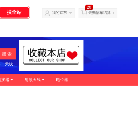
20
我的京东
去购物车结算
搜 索
器
天线
转接器
射频天线
电位器
|