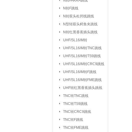
N转FAKRA跳线
排针/排母/短路
N转F跳线
RS232串口
|
N转双头杜邦线跳线
DC座/AC电源插
N型转双头鳄鱼夹跳线
N转红黑香蕉插头跳线
按键开关：
KSD301/302/9700
UHF/SL16/M转
船型开关
行程
|
UHF/SL16/
UHF/SL16/M转TNC跳线
拨动/滑动/拨码开关
UHF/SL16/M转TS9跳线
电容：
陶瓷贴片电容
铝电
|
UHF/SL16/M转CRC9跳线
CBB/60/61/65电容
UHF/SL16/M转F跳线
|
UHF/SL16/M转FME跳线
电阻：
贴片电阻
直插电阻
|
UHF转红黑香蕉插头跳线
电感/扼流圈/变压器：
磁珠/磁环
TNC转TNC跳线
TNC转TS9跳线
网口/
|
TNC转CRC9跳线
电位器：
3362P/3266W
33
|
TNC转F跳线
WH138/WH148/EC11
TNC转FME跳线