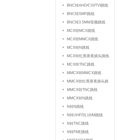
元器件包/样品本：
BNC转AHD/CVI/TVI跳线
BNC转SMP跳线
干簧管/磁控开关：
BNC转3.5MM音频跳线
电子模块系列/开发板学习板：
无
MCX转MCX跳线
电
MCX转MMCX跳线
超
MCX转N跳线
MCX转红黑香蕉插头跳线
气
MCX转TNC跳线
心
MMCX转MMCX跳线
雨
MMCX转红黑香蕉插头跳
循
线
MMCX转TNC跳线
蜂
MMCX转N跳线
数
N转N跳线
智
N转UHF/SL16/M跳线
N转TNC跳线
接插件/连接器：
USB系列
|
N转FME跳线
SD/TF/SI
|