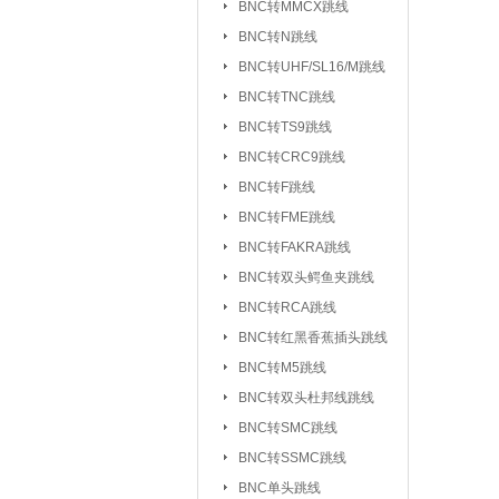
BNC转MMCX跳线
UHF/SL16/M转F
BNC转N跳线
UHF/SL16/M转UH
BNC转UHF/SL16/M跳线
BNC转TNC跳线
TNC转F系列
|
BNC转TS9跳线
FEM转FEM系列
BNC转CRC9跳线
射频天线：
5.8G 吸盘天线/胶棒
BNC转F跳线
2.4G 吸盘天线/胶棒
BNC转FME跳线
北斗天线
BNC转FAKRA跳线
|
BNC转双头鳄鱼夹跳线
射频同轴线缆：
同轴高温高频线
BNC转RCA跳线
射频同轴功分器：
SMA功分器
BNC转红黑香蕉插头跳线
BNC转M5跳线
射频同轴衰减器：
SMA衰减器
BNC转双头杜邦线跳线
射频同轴负载：
SMA负载
|
BNC转SMC跳线
BNC转SSMC跳线
射频同轴配件与工具：
BNC单头跳线