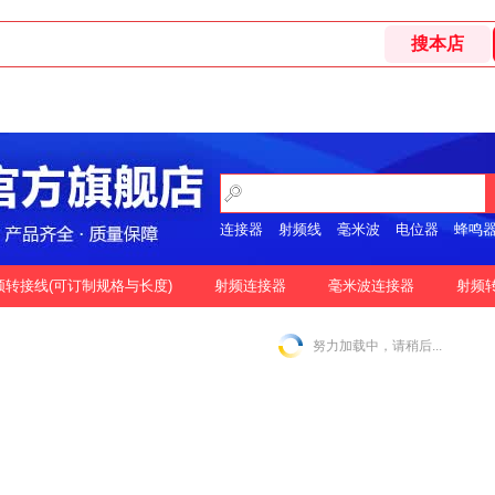
连接器
射频线
毫米波
电位器
蜂鸣
开关
频转接线(可订制规格与长度)
射频连接器
毫米波连接器
射频
格
按好评
努力加载中，请稍后...
|
N-2.92MM互转
N-2.4MM互转
SMA-1.85MM互转
|
|
|
|
SMA-2.92MM互转
SMA-2.4MM互转
SMP-2.92MM互转
|
|
|
SSMP-2.92MM互转
3.5MM-3.5MM互转
|
|
|