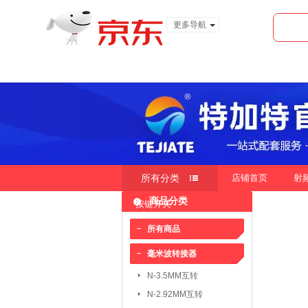
更多导航
服装城
食品
金融
所有分类
店铺首页
射
商品分类
按键开关
快速导航
按销量
按新品
按价
|
|
所有商品
毫米波转接器
毫米波转接器：
N-3.5MM互转
N-3.5MM互转
SMA-3.5MM互转
N-2.92MM互转
SMP-2.4MM互转