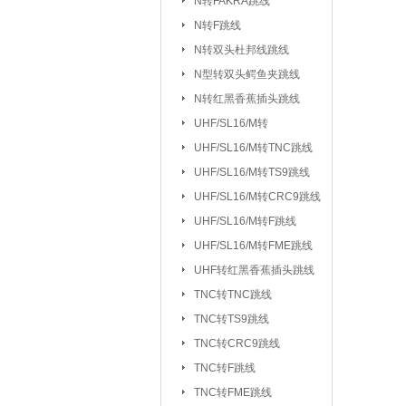
N转FAKRA跳线
排针/排母/短路
N转F跳线
RS232串口
|
N转双头杜邦线跳线
DC座/AC电源插
N型转双头鳄鱼夹跳线
N转红黑香蕉插头跳线
按键开关：
KSD301/302/9700
UHF/SL16/M转
船型开关
行程
|
UHF/SL16/
UHF/SL16/M转TNC跳线
拨动/滑动/拨码开关
UHF/SL16/M转TS9跳线
电容：
陶瓷贴片电容
铝电
|
UHF/SL16/M转CRC9跳线
CBB/60/61/65电容
UHF/SL16/M转F跳线
|
UHF/SL16/M转FME跳线
电阻：
贴片电阻
直插电阻
|
UHF转红黑香蕉插头跳线
电感/扼流圈/变压器：
磁珠/磁环
TNC转TNC跳线
TNC转TS9跳线
网口/
|
TNC转CRC9跳线
电位器：
3362P/3266W
33
|
TNC转F跳线
WH138/WH148/EC11
TNC转FME跳线