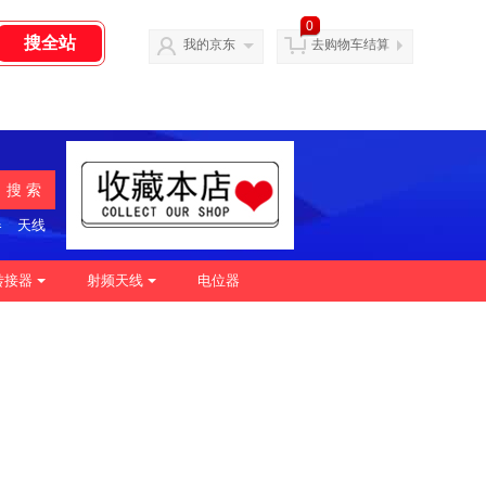
0
我的京东
去购物车结算
搜 索
器
天线
转接器
射频天线
电位器
|