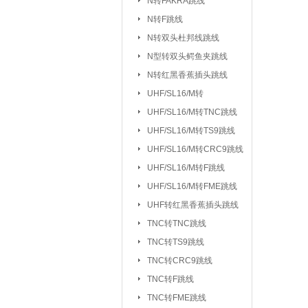
N转FAKRA跳线
排针/排母/短路
N转F跳线
RS232串口
|
N转双头杜邦线跳线
DC座/AC电源插
N型转双头鳄鱼夹跳线
N转红黑香蕉插头跳线
按键开关：
KSD301/302/9700
UHF/SL16/M转
船型开关
行程
|
UHF/SL16/
UHF/SL16/M转TNC跳线
拨动/滑动/拨码开关
UHF/SL16/M转TS9跳线
电容：
陶瓷贴片电容
铝电
|
UHF/SL16/M转CRC9跳线
CBB/60/61/65电容
UHF/SL16/M转F跳线
|
UHF/SL16/M转FME跳线
电阻：
贴片电阻
直插电阻
|
UHF转红黑香蕉插头跳线
电感/扼流圈/变压器：
磁珠/磁环
TNC转TNC跳线
TNC转TS9跳线
网口/
|
TNC转CRC9跳线
电位器：
3362P/3266W
33
|
TNC转F跳线
WH138/WH148/EC11
TNC转FME跳线