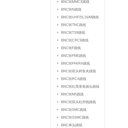
BNC转MMCX跳线
UHF/SL16/M转F
BNC转N跳线
UHF/SL16/M转UH
BNC转UHF/SL16/M跳线
BNC转TNC跳线
TNC转F系列
|
BNC转TS9跳线
FEM转FEM系列
BNC转CRC9跳线
射频天线：
5.8G 吸盘天线/胶棒
BNC转F跳线
2.4G 吸盘天线/胶棒
BNC转FME跳线
北斗天线
BNC转FAKRA跳线
|
BNC转双头鳄鱼夹跳线
射频同轴线缆：
同轴高温高频线
BNC转RCA跳线
射频同轴功分器：
SMA功分器
BNC转红黑香蕉插头跳线
BNC转M5跳线
射频同轴衰减器：
SMA衰减器
BNC转双头杜邦线跳线
射频同轴负载：
SMA负载
|
BNC转SMC跳线
BNC转SSMC跳线
射频同轴配件与工具：
BNC单头跳线