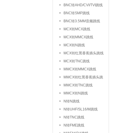
元器件包/样品本：
BNC转AHD/CVI/TVI跳线
BNC转SMP跳线
干簧管/磁控开关：
BNC转3.5MM音频跳线
电子模块系列/开发板学习板：
无
MCX转MCX跳线
电
MCX转MMCX跳线
超
MCX转N跳线
MCX转红黑香蕉插头跳线
气
MCX转TNC跳线
心
MMCX转MMCX跳线
雨
MMCX转红黑香蕉插头跳
循
线
MMCX转TNC跳线
蜂
MMCX转N跳线
数
N转N跳线
智
N转UHF/SL16/M跳线
N转TNC跳线
接插件/连接器：
USB系列
|
N转FME跳线
SD/TF/SI
|