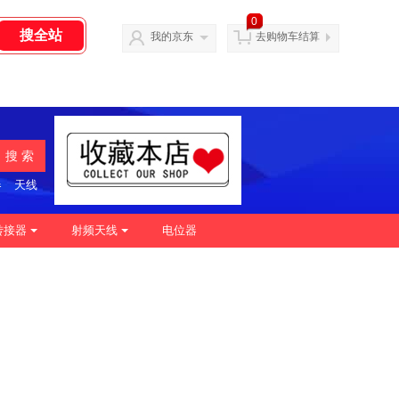
0
我的京东
去购物车结算
搜 索
器
天线
转接器
射频天线
电位器
|