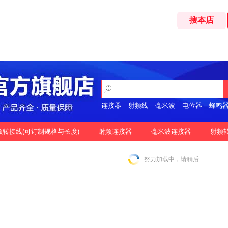
连接器
射频线
毫米波
电位器
蜂鸣
开关
频转接线(可订制规格与长度)
射频连接器
毫米波连接器
射频
格
按好评
努力加载中，请稍后...
|
N-2.92MM互转
N-2.4MM互转
SMA-1.85MM互转
|
|
|
|
SMA-2.92MM互转
SMA-2.4MM互转
SMP-2.92MM互转
|
|
|
SSMP-2.92MM互转
3.5MM-3.5MM互转
|
|
|