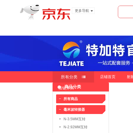
更多导航
服装城
食品
金融
所有分类
店铺首页
射
商品分类
按键开关
快速导航
按销量
按新品
按价
|
|
所有商品
毫米波转接器
毫米波转接器：
N-3.5MM互转
N-3.5MM互转
SMA-3.5MM互转
N-2.92MM互转
SMP-2.4MM互转