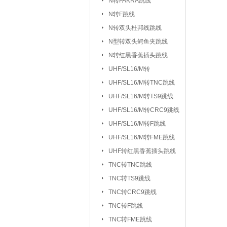
N转FAKRA跳线
排针/排母/短路
N转F跳线
RS232串口
|
N转双头杜邦线跳线
DC座/AC电源插
N型转双头鳄鱼夹跳线
N转红黑香蕉插头跳线
按键开关：
KSD301/302/9700
UHF/SL16/M转
船型开关
行程
|
UHF/SL16/
UHF/SL16/M转TNC跳线
拨动/滑动/拨码开关
UHF/SL16/M转TS9跳线
电容：
陶瓷贴片电容
铝电
|
UHF/SL16/M转CRC9跳线
CBB/60/61/65电容
UHF/SL16/M转F跳线
|
UHF/SL16/M转FME跳线
电阻：
贴片电阻
直插电阻
|
UHF转红黑香蕉插头跳线
电感/扼流圈/变压器：
磁珠/磁环
TNC转TNC跳线
TNC转TS9跳线
网口/
|
TNC转CRC9跳线
电位器：
3362P/3266W
33
|
TNC转F跳线
WH138/WH148/EC11
TNC转FME跳线