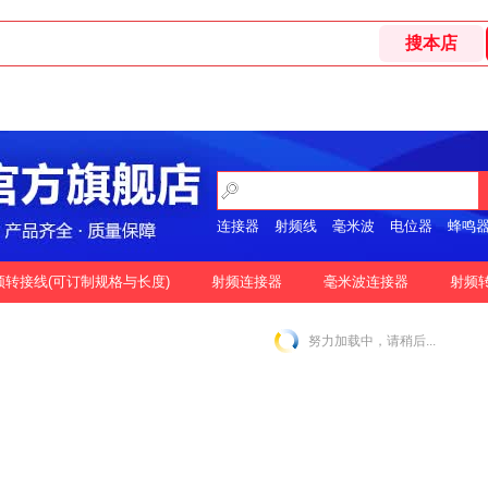
连接器
射频线
毫米波
电位器
蜂鸣
开关
频转接线(可订制规格与长度)
射频连接器
毫米波连接器
射频
格
按好评
努力加载中，请稍后...
|
N-2.92MM互转
N-2.4MM互转
SMA-1.85MM互转
|
|
|
|
SMA-2.92MM互转
SMA-2.4MM互转
SMP-2.92MM互转
|
|
|
SSMP-2.92MM互转
3.5MM-3.5MM互转
|
|
|