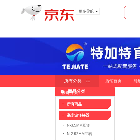
更多导航
服装城
食品
金融
所有分类
店铺首页
射
商品分类
按键开关
快速导航
按销量
按新品
按价
|
|
所有商品
毫米波转接器
毫米波转接器：
N-3.5MM互转
N-3.5MM互转
SMA-3.5MM互转
N-2.92MM互转
SMP-2.4MM互转