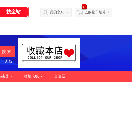
0
我的京东
去购物车结算
搜 索
器
天线
转接器
射频天线
电位器
|