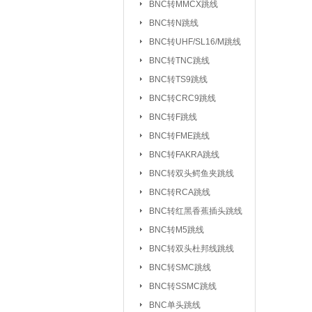
BNC转MMCX跳线
UHF/SL16/M转F
BNC转N跳线
UHF/SL16/M转UH
BNC转UHF/SL16/M跳线
BNC转TNC跳线
TNC转F系列
|
BNC转TS9跳线
FEM转FEM系列
BNC转CRC9跳线
射频天线：
5.8G 吸盘天线/胶棒
BNC转F跳线
2.4G 吸盘天线/胶棒
BNC转FME跳线
北斗天线
BNC转FAKRA跳线
|
BNC转双头鳄鱼夹跳线
射频同轴线缆：
同轴高温高频线
BNC转RCA跳线
射频同轴功分器：
SMA功分器
BNC转红黑香蕉插头跳线
BNC转M5跳线
射频同轴衰减器：
SMA衰减器
BNC转双头杜邦线跳线
射频同轴负载：
SMA负载
|
BNC转SMC跳线
BNC转SSMC跳线
射频同轴配件与工具：
BNC单头跳线