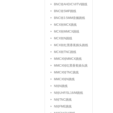
元器件包/样品本：
BNC转AHD/CVI/TVI跳线
BNC转SMP跳线
干簧管/磁控开关：
BNC转3.5MM音频跳线
电子模块系列/开发板学习板：
无
MCX转MCX跳线
电
MCX转MMCX跳线
超
MCX转N跳线
MCX转红黑香蕉插头跳线
气
MCX转TNC跳线
心
MMCX转MMCX跳线
雨
MMCX转红黑香蕉插头跳
循
线
MMCX转TNC跳线
蜂
MMCX转N跳线
数
N转N跳线
智
N转UHF/SL16/M跳线
N转TNC跳线
接插件/连接器：
USB系列
|
N转FME跳线
SD/TF/SI
|