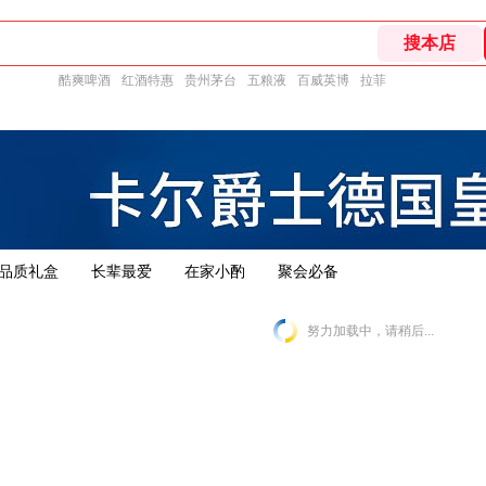
酷爽啤酒
红酒特惠
贵州茅台
五粮液
百威英博
拉菲
品质礼盒
长辈最爱
在家小酌
聚会必备
努力加载中，请稍后...