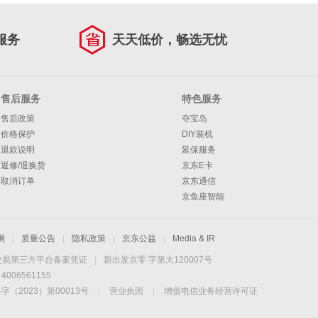
服务
天天低价，畅选无忧
售后服务
特色服务
售后政策
夺宝岛
价格保护
DIY装机
退款说明
延保服务
返修/退换货
京东E卡
取消订单
京东通信
京鱼座智能
测
|
质量公告
|
隐私政策
|
京东公益
|
Media & IR
交易第三方平台备案凭证
|
新出发京零 字第大120007号
06561155
2023）第00013号
|
营业执照
|
增值电信业务经营许可证