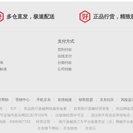
多仓直发，极速配送
正品行货，精致
支付方式
货到付款
在线支付
询
分期付款
标准
公司转账
家帮助
|
营销中心
|
手机京东
|
友情链接
|
销售联盟
|
京东社区
|
风险监
4号
|
ICP
|
药品医疗器械网络服务备案
|
自营医疗器械经营资质
|
药品网络
可证编号新出网证(京)字150号
|
出版物经营许可证
|
违法和不良信息举报电话：40
线：4006067733
经营证照
|
医疗器械第三方平台备案凭证（京）网械平台备字（
京东旗下网站：
京东钱包
|
京东云