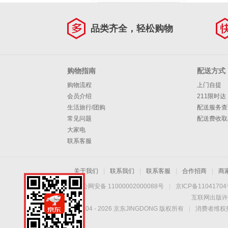
品类齐全，轻松购物
购物指南
配送方式
购物流程
上门自提
会员介绍
211限时达
生活旅行/团购
配送服务查
常见问题
配送费收取
大家电
联系客服
关于我们
|
联系我们
|
联系客服
|
合作招商
|
商
京公网安备 11000002000088号
|
京ICP备1104170
互联网出版许
Copyright © 2004 -
2026
京东JINGDONG 版权所有
|
消费者维权热