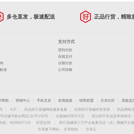
多仓直发，极速配送
正品行货，精致
支付方式
货到付款
在线支付
询
分期付款
标准
公司转账
家帮助
|
营销中心
|
手机京东
|
友情链接
|
销售联盟
|
京东社区
|
风险监
4号
|
ICP
|
药品医疗器械网络服务备案
|
自营医疗器械经营资质
|
药品网络
可证编号新出网证(京)字150号
|
出版物经营许可证
|
违法和不良信息举报电话：40
线：4006067733
经营证照
|
医疗器械第三方平台备案凭证（京）网械平台备字（
京东旗下网站：
京东钱包
|
京东云