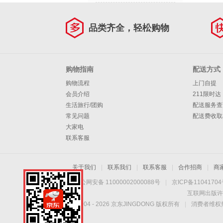
品类齐全，轻松购物
购物指南
配送方式
购物流程
上门自提
会员介绍
211限时达
生活旅行/团购
配送服务查
常见问题
配送费收取
大家电
联系客服
关于我们
|
联系我们
|
联系客服
|
合作招商
|
商
京公网安备 11000002000088号
|
京ICP备1104170
互联网出版许
Copyright © 2004 -
2026
京东JINGDONG 版权所有
|
消费者维权热