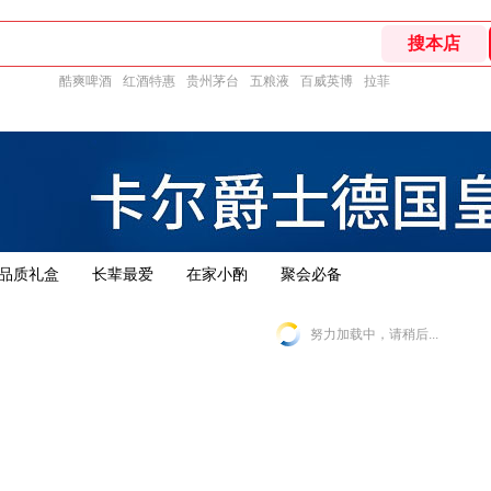
酷爽啤酒
红酒特惠
贵州茅台
五粮液
百威英博
拉菲
品质礼盒
长辈最爱
在家小酌
聚会必备
努力加载中，请稍后...