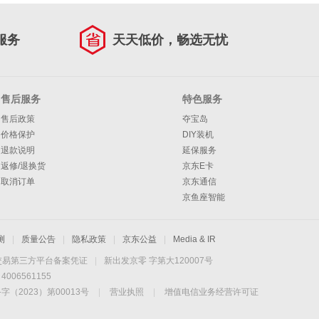
服务
天天低价，畅选无忧
售后服务
特色服务
售后政策
夺宝岛
价格保护
DIY装机
退款说明
延保服务
返修/退换货
京东E卡
取消订单
京东通信
京鱼座智能
测
|
质量公告
|
隐私政策
|
京东公益
|
Media & IR
交易第三方平台备案凭证
|
新出发京零 字第大120007号
06561155
2023）第00013号
|
营业执照
|
增值电信业务经营许可证