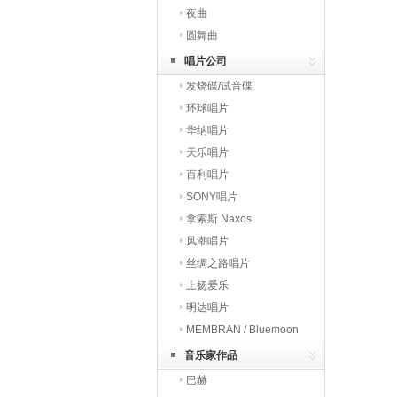
夜曲
圆舞曲
唱片公司
发烧碟/试音碟
环球唱片
华纳唱片
天乐唱片
百利唱片
SONY唱片
拿索斯 Naxos
风潮唱片
丝绸之路唱片
上扬爱乐
明达唱片
MEMBRAN / Bluemoon
音乐家作品
巴赫