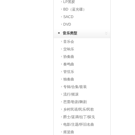
LP黑胶
BD（蓝光碟）
SACD
DVD
音乐类型
音乐会
交响乐
协奏曲
奏鸣曲
管弦乐
独奏曲
专辑/合集/套装
流行/摇滚
芭蕾/歌剧/舞剧
乡村民谣/民乐/民歌
爵士/蓝调/拉丁/探戈
电影/主题/怀旧名曲
摇篮曲