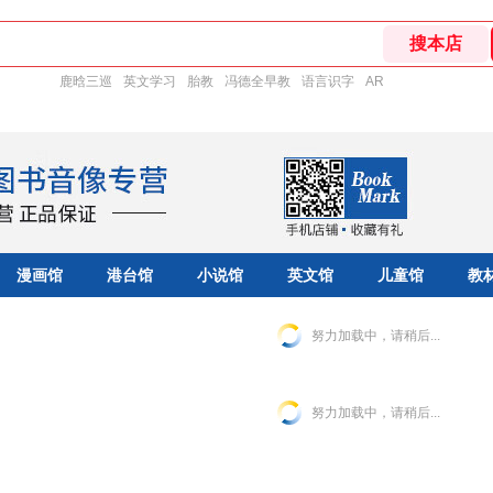
鹿晗三巡
英文学习
胎教
冯德全早教
语言识字
AR
漫画馆
港台馆
小说馆
英文馆
儿童馆
教
努力加载中，请稍后...
努力加载中，请稍后...