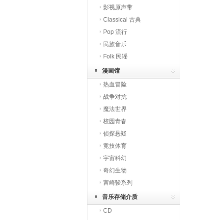
影视原声带
Classical 古典
Pop 流行
民族音乐
Folk 民谣
漫画馆
热血冒险
战争对抗
魔法世界
校园青春
侦探悬疑
竞技体育
宇宙科幻
奇幻生物
宫崎骏系列
音乐存储介质
CD