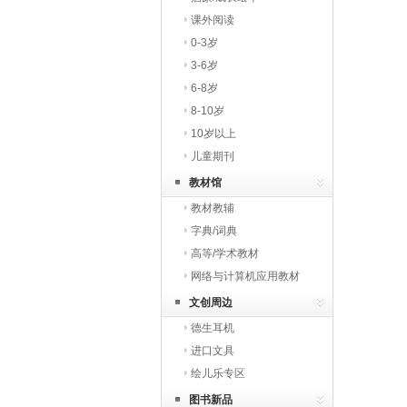
课外阅读
0-3岁
3-6岁
6-8岁
8-10岁
10岁以上
儿童期刊
教材馆
教材教辅
字典/词典
高等/学术教材
网络与计算机应用教材
文创周边
德生耳机
进口文具
绘儿乐专区
图书新品