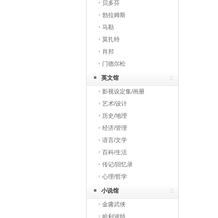
贝多芬
勃拉姆斯
马勒
莫扎特
肖邦
门德尔松
英文馆
影视设定集/画册
艺术/设计
历史/地理
经济/管理
语言/文学
百科/生活
传记/回忆录
心理/哲学
小说馆
金庸武侠
哈利波特