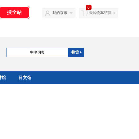
0
我的京东
去购物车结算
材馆
日文馆