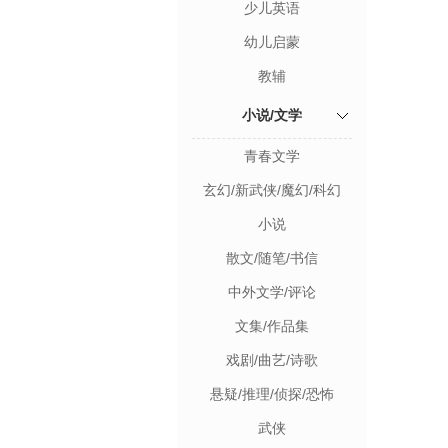
少儿英语
幼儿启蒙
教辅
小说/文学
青春文学
玄幻/新武侠/魔幻/科幻
小说
散文/随笔/书信
中外文学/评论
文集/作品集
戏剧/曲艺/诗歌
悬疑/推理/侦探/恐怖
武侠