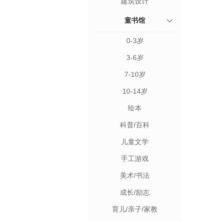
建筑设计
童书馆
0-3岁
3-6岁
7-10岁
10-14岁
绘本
科普/百科
儿童文学
手工游戏
美术/书法
成长/励志
育儿/亲子/家教