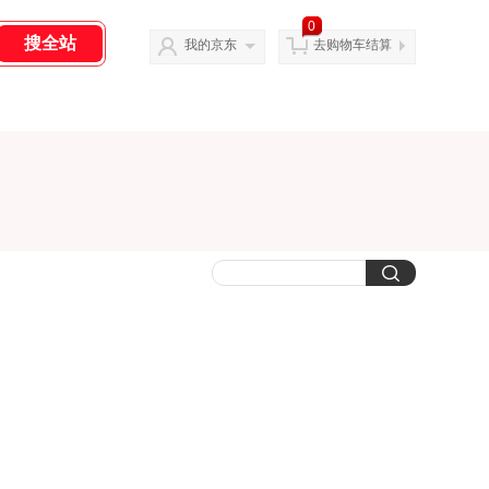
0
我的京东
去购物车结算