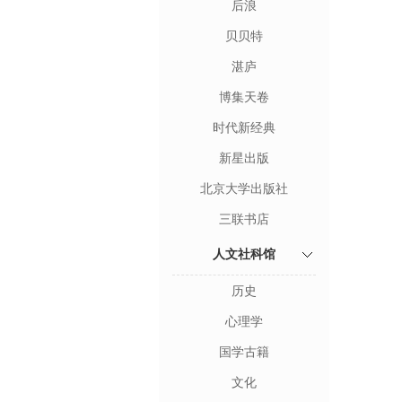
后浪
贝贝特
湛庐
博集天卷
时代新经典
新星出版
北京大学出版社
三联书店
人文社科馆
历史
心理学
国学古籍
文化