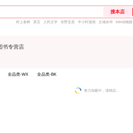
村上春树
莫言
人民文学
东野圭吾
半小时漫画
文城余华
bibi动物园
图书专营店
全品类-WX
全品类-BK
努力加载中，请稍后...