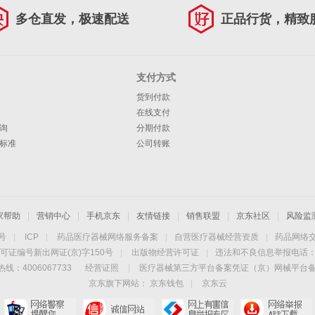
多仓直发，极速配送
正品行货，精致
支付方式
货到付款
在线支付
询
分期付款
标准
公司转账
家帮助
|
营销中心
|
手机京东
|
友情链接
|
销售联盟
|
京东社区
|
风险监
4号
|
ICP
|
药品医疗器械网络服务备案
|
自营医疗器械经营资质
|
药品网络
可证编号新出网证(京)字150号
|
出版物经营许可证
|
违法和不良信息举报电话：40
线：4006067733
经营证照
|
医疗器械第三方平台备案凭证（京）网械平台备字（
京东旗下网站：
京东钱包
|
京东云