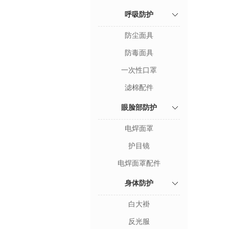
呼吸防护
防尘面具
防毒面具
一次性口罩
滤棉配件
眼脸部防护
电焊面罩
护目镜
电焊面罩配件
身体防护
白大褂
反光服