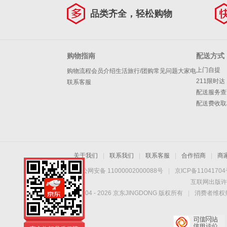
品类齐全，轻松购物
购物指南
配送方式
上门自提
购物流程
会员介绍
生活旅行/团购
常见问题
大家电
211限时达
联系客服
配送服务查
配送费收取
关于我们
|
联系我们
|
联系客服
|
合作招商
|
商
京公网安备 11000002000088号
|
京ICP备1104170
互联网出版许
Copyright © 2004 -
2026
京东JINGDONG 版权所有
|
消费者维权热
为职业工作者定制