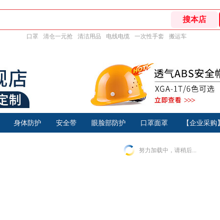
口罩
清仓一元抢
清洁用品
电线电缆
一次性手套
搬运车
身体防护
安全带
眼脸部防护
口罩面罩
【企业采购
努力加载中，请稍后...