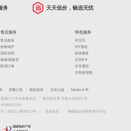
服务
天天低价，畅选无忧
售后服务
特色服务
售后政策
夺宝岛
价格保护
DIY装机
退款说明
延保服务
返修/退换货
京东E卡
取消订单
京东通信
京鱼座智能
测
|
质量公告
|
隐私政策
|
京东公益
|
Media & IR
交易第三方平台备案凭证
|
新出发京零 字第大120007号
06561155
2023）第00013号
|
营业执照
|
增值电信业务经营许可证