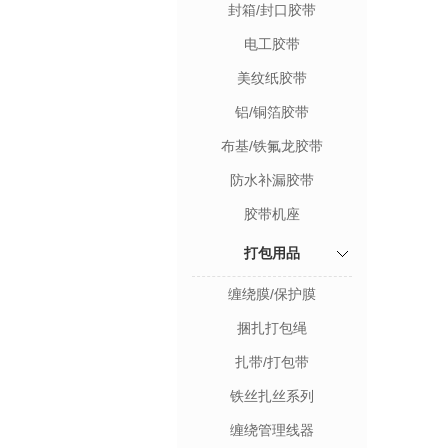
封箱/封口胶带
电工胶带
美纹纸胶带
铝/铜箔胶带
布基/铁氟龙胶带
防水补漏胶带
胶带机座
打包用品
缠绕膜/保护膜
捆扎打包绳
扎带/打包带
铁丝扎丝系列
缠绕管理线器