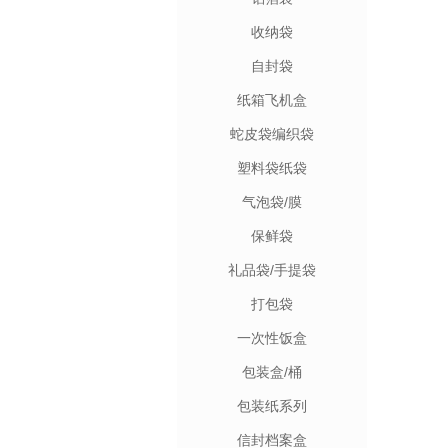
收纳袋
自封袋
纸箱飞机盒
蛇皮袋编织袋
塑料袋纸袋
气泡袋/膜
保鲜袋
礼品袋/手提袋
打包袋
一次性饭盒
包装盒/桶
包装纸系列
信封档案盒