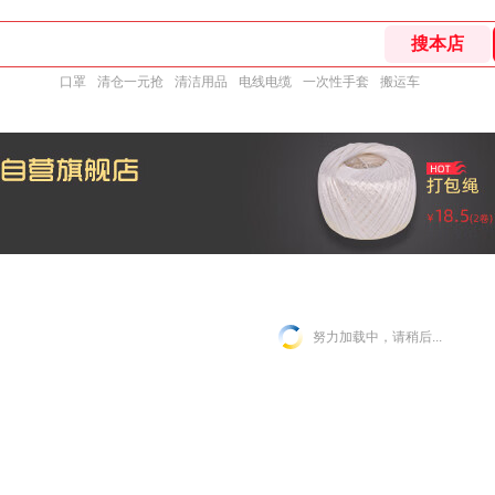
口罩
清仓一元抢
清洁用品
电线电缆
一次性手套
搬运车
努力加载中，请稍后...