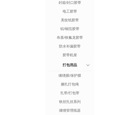
封箱/封口胶带
电工胶带
美纹纸胶带
铝/铜箔胶带
布基/铁氟龙胶带
防水补漏胶带
胶带机座
打包用品
缠绕膜/保护膜
捆扎打包绳
扎带/打包带
铁丝扎丝系列
缠绕管理线器