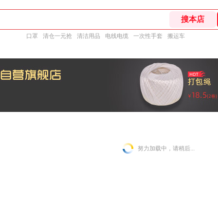
口罩
清仓一元抢
清洁用品
电线电缆
一次性手套
搬运车
努力加载中，请稍后...