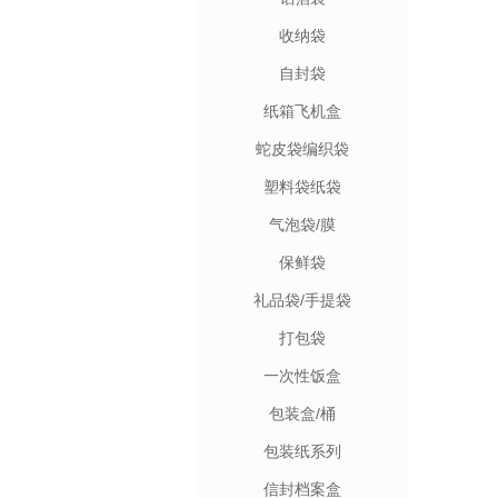
收纳袋
自封袋
纸箱飞机盒
蛇皮袋编织袋
塑料袋纸袋
气泡袋/膜
保鲜袋
礼品袋/手提袋
打包袋
一次性饭盒
包装盒/桶
包装纸系列
信封档案盒