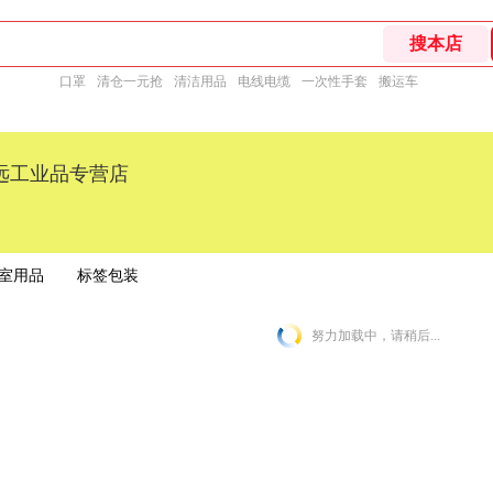
口罩
清仓一元抢
清洁用品
电线电缆
一次性手套
搬运车
远工业品专营店
室用品
标签包装
努力加载中，请稍后...