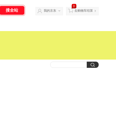
0
我的京东
去购物车结算