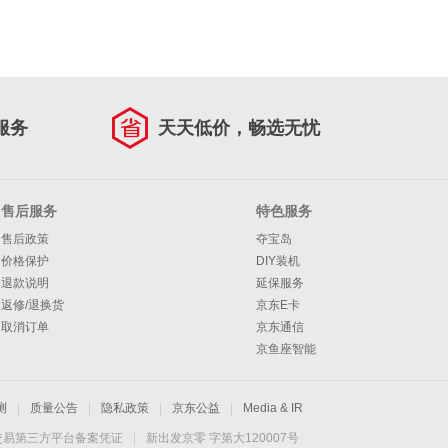
服务
天天低价，畅选无忧
售后服务
特色服务
售后政策
夺宝岛
价格保护
DIY装机
退款说明
延保服务
返修/退换货
京东E卡
取消订单
京东通信
京鱼座智能
测
|
质量公告
|
隐私政策
|
京东公益
|
Media & IR
交易第三方平台备案凭证
|
新出发京零 字第大120007号