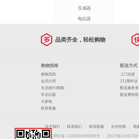
互感器
电抗器
品类齐全，轻松购物
购物指南
配送方式
购物流程
上门自提
会员介绍
211限时达
生活旅行/团购
配送服务查
常见问题
配送费收取
大家电
联系客服
关于我们
|
联系我们
|
联系客服
|
合作招商
|
商
京公网安备 11000002000088号
|
京ICP备1104170