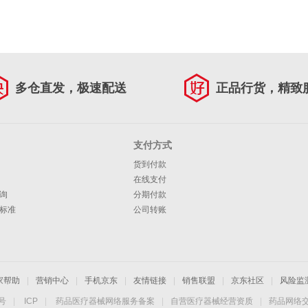
多仓直发，极速配送
正品行货，精致
支付方式
货到付款
在线支付
询
分期付款
标准
公司转账
家帮助
|
营销中心
|
手机京东
|
友情链接
|
销售联盟
|
京东社区
|
风险监
4号
|
ICP
|
药品医疗器械网络服务备案
|
自营医疗器械经营资质
|
药品网络